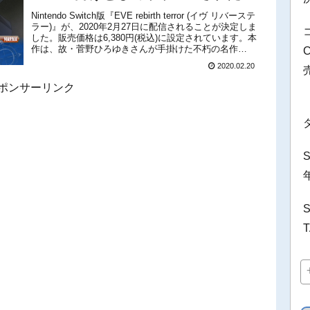
EVERシリーズ最新作
Nintendo Switch版『EVE rebirth terror (イヴ リバーステ
ラー)』が、2020年2月27日に配信されることが決定しま
した。販売価格は6,380円(税込)に設定されています。本
作は、故・菅野ひろゆきさんが手掛けた不朽の名作
『EVE Burst err...
2020.02.20
ポンサーリンク