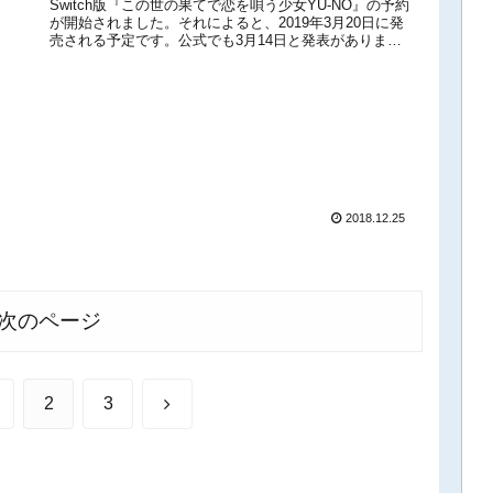
Switch版『この世の果てで恋を唄う少女YU-NO』の予約
ト』の発売も決定！
が開始されました。それによると、2019年3月20日に発
売される予定です。公式でも3月14日と発表がありまし
た。一時3月20日と記載してしまいましたが、管理人の
ミ...
2018.12.25
次のページ
次
2
3
へ