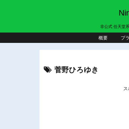
N
非公式 任天堂
概要
プ
菅野ひろゆき
ス