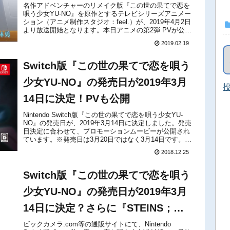
名作アドベンチャーのリメイク版『この世の果てで恋を
唄う少女YU-NO』を原作とするテレビシリーズアニメー
ション（アニメ制作スタジオ：feel.）が、2019年4月2日
より放送開始となります。本日アニメの第2弾 PVが公開
されました。概要と共にチェックしてみてください。
2019.02.19
1996年に...
Switch版『この世の果てで恋を唄う
少女YU-NO』の発売日が2019年3月
投
14日に決定！PVも公開
Nintendo Switch版『この世の果てで恋を唄う少女YU-
NO』の発売日が、2019年3月14日に決定しました。発売
日決定に合わせて、プロモーションムービーが公開され
ています。※発売日は3月20日ではなく3月14日です。下
記から動画をチェックしてみてください。2019年4...
2018.12.25
Switch版『この世の果てで恋を唄う
少女YU-NO』の発売日が2019年3月
14日に決定？さらに『STEINS；
GATE ダイバージェンシズ アソー
ビックカメラ.com等の通販サイトにて、Nintendo