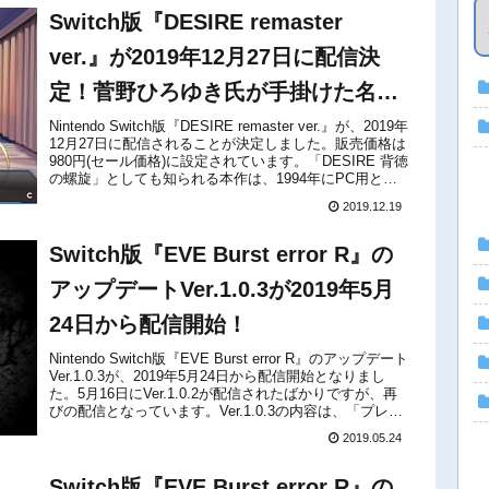
Switch版『DESIRE remaster
ver.』が2019年12月27日に配信決
定！菅野ひろゆき氏が手掛けた名作
アドベンチャー
Nintendo Switch版『DESIRE remaster ver.』が、2019年
12月27日に配信されることが決定しました。販売価格は
980円(セール価格)に設定されています。「DESIRE 背徳
の螺旋」としても知られる本作は、1994年にPC用とし
てリリースされた、コ...
2019.12.19
Switch版『EVE Burst error R』の
アップデートVer.1.0.3が2019年5月
24日から配信開始！
Nintendo Switch版『EVE Burst error R』のアップデート
Ver.1.0.3が、2019年5月24日から配信開始となりまし
た。5月16日にVer.1.0.2が配信されたばかりですが、再
びの配信となっています。Ver.1.0.3の内容は、「プレイ
中、音声が...
2019.05.24
Switch版『EVE Burst error R』の