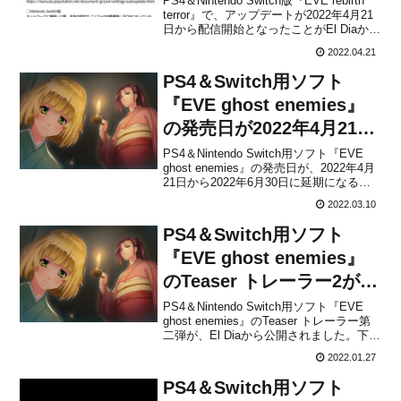
PS4＆Nintendo Switch版『EVE rebirth
terror』で、アップデートが2022年4月21
日から配信開始となったことがEl Diaから
発表されました。更新内容は次の通りで
2022.04.21
す。【PS4版 パッチノート】■誤字脱字
の修正【Switch版 パッチノート】■環
PS4＆Switch用ソフト
境...
『EVE ghost enemies』
の発売日が2022年4月21日
から2022年6月30日に延期
PS4＆Nintendo Switch用ソフト『EVE
ghost enemies』の発売日が、2022年4月
に！
21日から2022年6月30日に延期になるこ
とがEl Diaから発表されました。延期の理
2022.03.10
由は「諸般の事情」とのこと。延期にな
るのは残念ですが、新たな発売日を楽し
PS4＆Switch用ソフト
みに待ちま...
『EVE ghost enemies』
のTeaser トレーラー2が公
開！
PS4＆Nintendo Switch用ソフト『EVE
ghost enemies』のTeaser トレーラー第
二弾が、El Diaから公開されました。下記
から動画をチェックすることが可能で
2022.01.27
す。『EVE ghost enemies』公式サイト
オープン！ティザー＃2も公開しました
PS4＆Switch用ソフト
（...