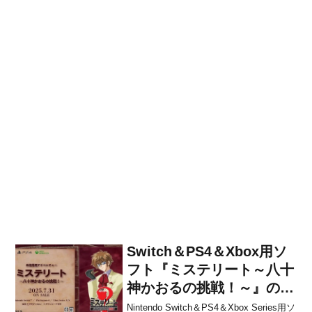
Switch＆PS4＆Xbox用ソ
フト『ミステリート～八十
神かおるの挑戦！～』の配
信日が2025年7月31日に決
Nintendo Switch＆PS4＆Xbox Series用ソ