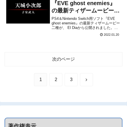
『EVE ghost enemies』
の最新ティザームービーが
公開！
PS4＆Nintendo Switch用ソフト『EVE
ghost enemies』の最新ティザームービー
二種が、 El Diaから公開されました。下
記から動画をチェックすることができま
2022.01.20
す。【プレスリリース】『EVE ghost
enemies』最新ティザームービーを公開
しまし...
次のページ
次
1
2
3
へ
著作権表示