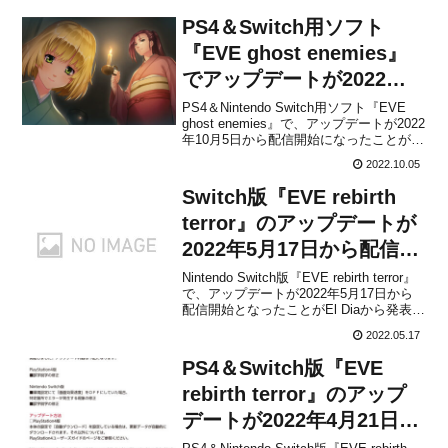
PS4＆Switch用ソフト
『EVE ghost enemies』
でアップデートが2022年
10月5日から配信開始！
PS4＆Nintendo Switch用ソフト『EVE
ghost enemies』で、アップデートが2022
年10月5日から配信開始になったことがEl
Diaから発表されました。パッチノートは
2022.10.05
以下の通りです。【パッチノート】●誤字
脱字含む表示ミスの修正●CGのミスの修
Switch版『EVE rebirth
正●一部キ...
terror』のアップデートが
2022年5月17日から配信開
始！
Nintendo Switch版『EVE rebirth terror』
で、アップデートが2022年5月17日から
配信開始となったことがEl Diaから発表さ
れました。特定箇所でエラーが発生する
2022.05.17
現象を修正したものになります。Switch
でプレイ中の方はダウンロードしておく
PS4＆Switch版『EVE
と良いで...
rebirth terror』のアップ
デートが2022年4月21日か
ら配信開始！