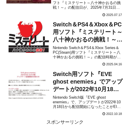
フト『ミステリート～八十神かおるの挑
定！
戦！～』の配信日が、2025年7月31日に
決定したことをMAGES.が発表しまし
2025.07.17
た。※Steam版は発売日未定ダウンロー
ド版のみ販売で、価格は2,970円(税込)に
Switch＆PS4＆Xbox＆PC
設定されていま...
用ソフト『ミステリート～
八十神かおるの挑戦！～』
の配信時期が2025年夏に
Nintendo Switch＆PS4＆Xbox Series＆
PC(Steam)用ソフト『ミステリート～八
決定！
十神かおるの挑戦！～』の配信時期が
2025年夏に決定したことが、公式サイト
2025.04.16
で発表になりました。「ミステリート」
とは、『この世の果てで恋を唄う少女YU-
Switch用ソフト『EVE
NO』や『EVE』シリ...
ghost enemies』でアップ
デートが2022年10月18日
から配信開始！
Nintendo Switch版『EVE ghost
enemies』で、アップデートが2022年10
月18日から配信開始になったことがEl
Diaから発表されました。パッチノートは
2022.10.18
以下の通りです。【パッチノート】
●Ver1.0.1導入後、過去資料が閲覧できな
スポンサーリンク
くなっていた件の修正...