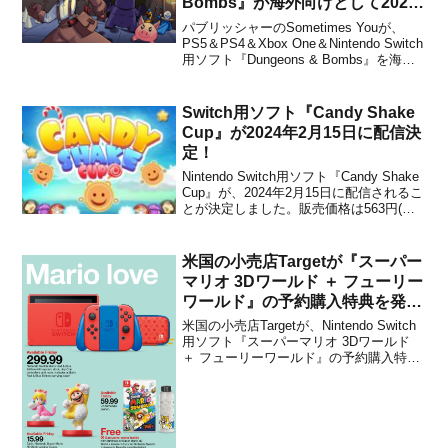
Bombs』が海外向けとして2021
年2月26日に配信決定！
パブリッシャーのSometimes Youが、
PS5＆PS4＆Xbox One＆Nintendo Switch
用ソフト『Dungeons & Bombs』を海外
向けとして2021年2月26日に配信するこ
とを発表しました。販売価格は4.99ドル
に設定されています。また、 PSVit...
Switch用ソフト『Candy Shake
Cup』が2024年2月15日に配信決
定！
Nintendo Switch用ソフト『Candy Shake
Cup』が、2024年2月15日に配信されるこ
とが決定しました。販売価格は563円(税
込)に設定されていますが、2024年2月15
日 23時59分までは割引価格で購入するこ
とができます。本作は、カップの中でい
米国の小売店Targetが『スーパー
ろいろな...
マリオ 3Dワールド ＋ フューリー
ワールド』の予約購入特典を発
表！
米国の小売店Targetが、Nintendo Switch
用ソフト『スーパーマリオ 3Dワールド
＋ フューリーワールド』の予約購入特典
を発表しました。Target店舗で本商品を
購入することで、下記の「ウォーターボ
トル」をもらうことができます。数量は
限られているので、欲しい方は早...