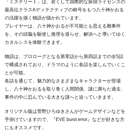
「ミステリート」は、若くして国際的な探偵ライセンスの
最高位クラスAディテクティブの称号をもつ八十神かおる
の活躍を描く物語が描かれています。
プレイヤーは、八十神かおるが不可能とも思える難事件
を、その頭脳を駆使し推理を巡らせ、解決へと導いてゆく
カタルシスを体験できます。
物語は、プロローグとなる第零話から第四話までの全5話
で構成されており、ドラマのように各話を楽しんでいくこ
とが可能。
各話を通じて、魅力的なさまざまなキャラクターが登場
し、八十神かおるを取り巻く人間関係、謎に満ちた過去、
事件の中に忍んでいる大きな謎へと迫っていきます。
オリジナル版は菅野ひろゆきさんがゲームデザインなどを
手掛けていますので、『EVE burst error』などが好きな方
にもオススメです。