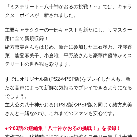
『ミステリート～八十神かおるの挑戦！～』では、キャラ
クターボイスが一新されました。
主要キャラクターの一部キャストを新たにし、リマスター
用に全て新規収録！
緒方恵美さんをはじめ、新たに参加した三石琴乃、花澤香
菜、能登麻美子、小倉唯、平野綾さんら豪華声優陣がミス
テリートの世界観を彩ります。
すでにオリジナル版(PS2やPSP版)をプレイした人も、新
たな音声によって新鮮な気持ちでプレイできるようになる
でしょう。
主人公の八十神かおるはPS2版やPSP版と同じく緒方恵美
さんと一緒なので、これまでのファンも安心です。
●全63話の短編集「八十神かおるの挑戦！」を収録！
本作では、移植時に追加された短編ミステリー集「八十神