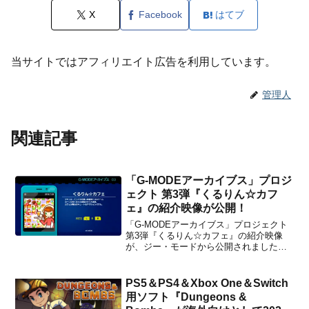
X
Facebook
はてブ
当サイトではアフィリエイト広告を利用しています。
管理人
関連記事
「G-MODEアーカイブス」プロジ
ェクト 第3弾『くるりん☆カフ
ェ』の紹介映像が公開！
「G-MODEアーカイブス」プロジェクト
第3弾『くるりん☆カフェ』の紹介映像
が、ジー・モードから公開されました。
下記から動画をチェックすることができ
ます。明後日30日(木) #NintendoSwitch
配信！子供も大人もハマれる！キュート
PS5＆PS4＆Xbox One＆Switch
なカフェパズル『くるりん☆カフェ』
用ソフト『Dungeons &
は...