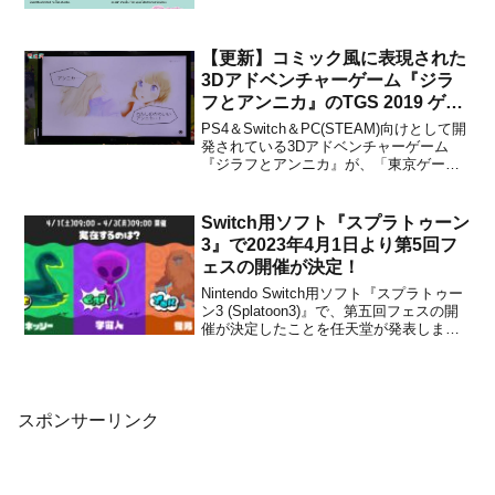
【更新】コミック風に表現された
3Dアドベンチャーゲーム『ジラ
フとアンニカ』のTGS 2019 ゲー
ムプレイ動画が公開！
PS4＆Switch＆PC(STEAM)向けとして開
発されている3Dアドベンチャーゲーム
『ジラフとアンニカ』が、「東京ゲーム
ショウ 2019」に出展されています。
（Switchでの販売は順調にいけば来年1月
らしいとのこと）TGS3日目始まりまし
Switch用ソフト『スプラトゥーン
た！今日も一日よろしくお願いしま
3』で2023年4月1日より第5回フ
す！...
ェスの開催が決定！
Nintendo Switch用ソフト『スプラトゥー
ン3 (Splatoon3)』で、第五回フェスの開
催が決定したことを任天堂が発表しまし
た。今回のお題は「実在するのは？ ネッ
シー vs 宇宙人 vs 雪男」。開催期間は、
2023年4月1日(土)9:00～4月3日(月)9:00
の...
スポンサーリンク