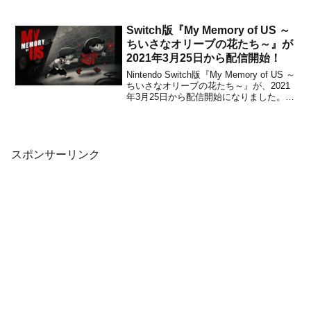
月9日から配信開始となりました。販売価
格は860円(税込)に設定されています。本
作は、ミニゲームやパズルなど多彩...
Switch版『My Memory of US ～
ちいさなオリーブの花たち～』が
2021年3月25日から配信開始！
Nintendo Switch版『My Memory of US ～
ちいさなオリーブの花たち～』が、2021
年3月25日から配信開始になりました。販
売価格は2,200円(税込)に設定されていま
す。本作は、ポーランドのインディーデ
ベロッパーJuggler Gamesによって開発
され...
スポンサーリンク