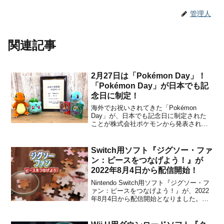
管理人
関連記事
2月27日は「Pokémon Day」！
「Pokémon Day」が日本でも記
念日に制定！
海外でお祝いされてきた「Pokémon
Day」が、日本でも記念日に制定された
ことが株式会社ポケモンから発表されま
した。2月27日は1996年に『ポケモン
赤・緑』が発売された特別な日であり、
当日は『ポケモン』の最新情報も公開予
Switch用ソフト『ジグソー・ファ
定とのことです。【詳細はこちら】■2月
ン：ピースをつなげよう！』が
27日（木）は...
2022年8月4日から配信開始！
Nintendo Switch用ソフト『ジグソー・フ
ァン：ピースをつなげよう！』が、2022
年8月4日から配信開始となりました。販
売価格は1,499円(税込)に設定されていま
すが、2022年8月17日 23時59分までは割
引価格の999円(税込)で購入することがで