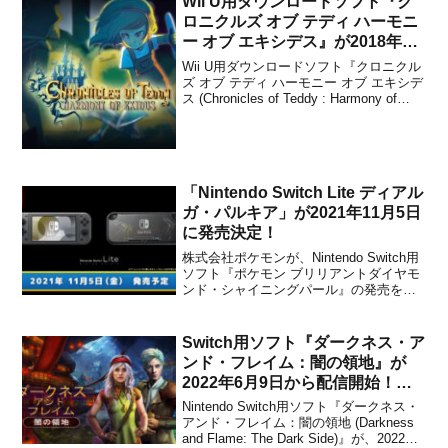
Wii U用ダウンロードソフト『ク
きます。本作は、...
ロニクルズ オブ テディ ハーモニ
ー オブ エキシデス』が2018年2
月14日に配信決定！
Wii U用ダウンロードソフト『クロニクル
ズ オブ テディ ハーモニー オブ エキシデ
ス (Chronicles of Teddy : Harmony of
Exidus)』が、2018年2月14日に配信され
ることがアークシステムワークスから発
表されました。販売価格は1,500円...
「Nintendo Switch Lite ディアル
ガ・パルキア」が2021年11月5日
に発売決定！
株式会社ポケモンが、Nintendo Switch用
ソフト『ポケモン ブリリアントダイヤモ
ンド・シャイニングパール』の発売を記
念して、「Nintendo Switch Lite ディアル
ガ・パルキア」を2021年11月5日(金)に発
売することを発表しました。販売価格は
Switch用ソフト『ダークネス・ア
21,978...
ンド・フレイム：闇の領地』が
2022年6月9日から配信開始！体
験版も利用可能
Nintendo Switch用ソフト『ダークネス・
アンド・フレイム：闇の領地 (Darkness
and Flame: The Dark Side)』が、2022年6