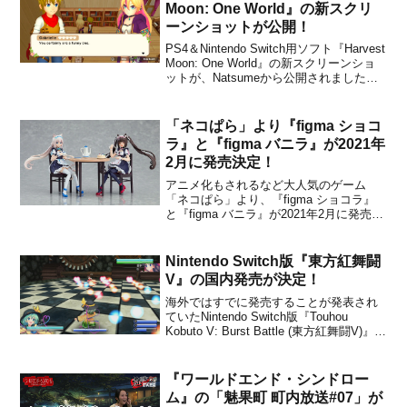
Moon: One World』の新スクリ
ーンショットが公開！
PS4＆Nintendo Switch用ソフト『Harvest
Moon: One World』の新スクリーンショ
ットが、Natsumeから公開されました。
下記から画像をチェックすることができ
ます。New screenshots for
#HarvestMoon: One Wor...
「ネコぱら」より『figma ショコ
ラ』と『figma バニラ』が2021年
2月に発売決定！
アニメ化もされるなど大人気のゲーム
「ネコぱら」より、『figma ショコラ』
と『figma バニラ』が2021年2月に発売さ
れることがグッドスマイルカンパニーか
ら発表されました。販売価格は各8,000円
＋税に設定されています。本日より、予
Nintendo Switch版『東方紅舞闘
約受付も開始となります。商品詳細につ
V』の国内発売が決定！
いては...
海外ではすでに発売することが発表され
ていたNintendo Switch版『Touhou
Kobuto V: Burst Battle (東方紅舞闘V)』で
すが、国内でも発売されることがメディ
アスケープから発表されました。【Blog
更新】Play,Doujin! が 「Ninte...
『ワールドエンド・シンドロー
ム』の「魅果町 町内放送#07」が