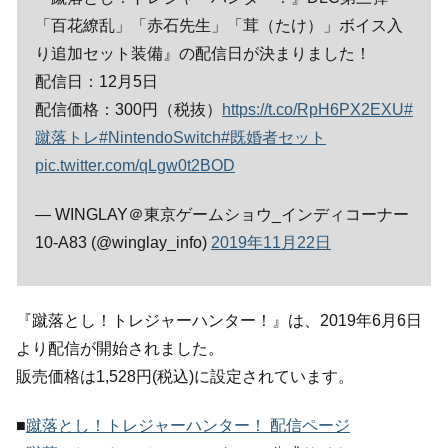
「百花繚乱」「赤石先生」「茸（たけ）」ボイス入
り追加セット装備』の配信日が決まりました！
配信日：12月5日
配信価格：300円（税抜）
https://t.co/RpH6PX2EXU
#
蹴落トレ
#NintendoSwitch
#既婚者セット
pic.twitter.com/qLgw0t2BOD
— WINGLAY＠東京ゲームショウ_インディコーナー
10-A83 (@winglay_info)
2019年11月22日
『蹴落とし！トレジャーハンター！』は、2019年6月6日
より配信が開始されました。
販売価格は1,528円(税込)に設定されています。
■
蹴落とし！トレジャーハンター！ 配信ページ