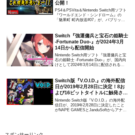
公開！
PS4＆PSVita＆Nintendo Switch用ソフト
『ワールドエンド・シンドローム』の
「魅果町 町内放送#07」が、パブリッシ
ャーのアークシステムワークスから2018
年4月27日に公開されました。下記より動
画をチェックできます。アークシステム
Switch『強運傭兵と宝石の姫騎士
ワークス株式会社の新作ゲーム ...
-Fortunate Duo-』が2024年3月
14日から配信開始
Nintendo Switch用ソフト『強運傭兵と宝
石の姫騎士 -Fortunate Duo-』が、国内向
けとして2024年3月14日に配信されるこ
とが決定しました。販売価格は1,980円
(税込)に設定されています。本作は、「ブ
ラックカラント」ブランドより2016年に
Switch版『V.O.I.D.』の海外配信
発売された美...
日が2019年2月28日に決定！8お
よび16ビットタイトルに触発され
た横スクロールアクションアドベ
Nintendo Switch版『V.O.I.D.』の海外配
ンチャーゲーム
信日が、2019年2月28日に決定したこと
がNAPE GAMESとJanduSoftからアナウ
ンスされました。米国での販売価格は
$3.99に設定されています。※事前予約で
15％の割引があります。Ya puedes rea...
スポンサーリンク