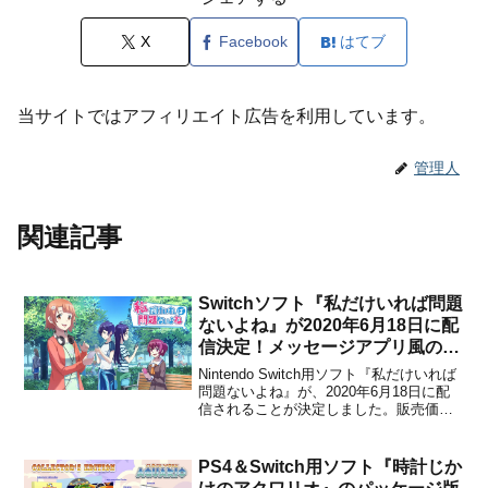
X
Facebook
はてブ
当サイトではアフィリエイト広告を利用しています。
管理人
関連記事
Switchソフト『私だけいれば問題
ないよね』が2020年6月18日に配
信決定！メッセージアプリ風の恋
愛シミュレーション
Nintendo Switch用ソフト『私だけいれば
問題ないよね』が、2020年6月18日に配
信されることが決定しました。販売価格
は1,300円(税込)に設定されています。本
作は、「籠庭のクックロビン」の株式会
社SEECによって開発されスマートフォ
PS4＆Switch用ソフト『時計じか
ン向けとして配信中の、メッセージ...