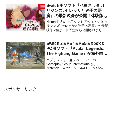
Steam向けにリリースされたフルーツを
テーマの3D物理パズルゲーム『フルーツ
Switch用ソフト『ベヨネッタ オ
マウンテン』の最新作で...
リジンズ: セレッサと迷子の悪
魔』の最新映像が公開！体験版も
Nintendo Switch用ソフト『ベヨネッタ オ
リジンズ: セレッサと迷子の悪魔』の最新
映像 2種が、任天堂から公開されまし
た。下記から動画をチェックすることが
できます。また、本日より物語の序盤が
遊べる体験版も公開になっているので、
Switch 2＆PS4＆PS5＆Xbox＆
興味のある方はこちらのほうもチェック
PC用ソフト『Avatar Legends:
してみ...
The Fighting Game』が海外向け
として2026年夏に発売決定！
パブリッシャー兼デベロッパーの
Gameplay Group Internationalが、
Nintendo Switch 2＆PS4＆PS5＆Xbox
Series X|S＆PC(Steam)用ソフト『Avatar
Legends: The Fighting Game』を海外向
け...
スポンサーリンク