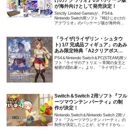
けのアクワリオ』のパッケージ版
が海外向けとして発売決定！
Strictly Limited Gamesが、PS4＆
Nintendo Switch用ソフト『時計じかけの
アクワリオ』のパッケージ版が海外向け
として発売することをアナウンスしまし
た。パッケージには3つのエディションが
あり、各エディションには次のものが含
「ライザ(ライザリン・シュタウ
まれます。■Limited...
ト) 1/7 完成品フィギュア」のあみ
あみ限定特典「A2クリアポスタ
ー」付きの予約が開始！
PS4＆Nintendo Switch＆PC(STEAM)用ソ
フト『ライザのアトリエ ～常闇の女王と
秘密の隠れ家～』より、「ライザ(ライザ
リン・シュタウト) 1/7 完成品フィギュ
ア」が2020年6月に発売されることが先日
発表されました。販売価格は18,800円＋
税です。本日より...
Switch＆Switch 2用ソフト『フル
ーツマウンテン パーティ』の制
作が決定！
Nintendo Switch＆Nintendo Switch 2用ソ
フト『フルーツマウンテン パーティ』の
制作が決定したことが、ビサイドから発
表になりました。本作は、コンソールや