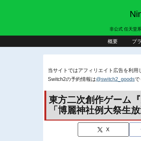
N
非公式 任天堂
概要
プ
当サイトではアフィリエイト広告を利用
Switch2の予約情報は
@switch2_goods
で
東方二次創作ゲーム『
「博麗神社例大祭生放送
X