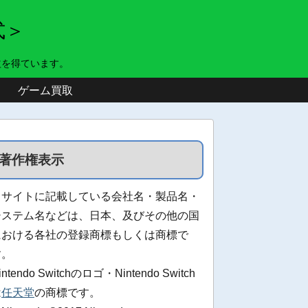
式＞
益を得ています。
ゲーム買取
著作権表示
当サイトに記載している会社名・製品名・
システム名などは、日本、及びその他の国
における各社の登録商標もしくは商標で
す。
intendo Switchのロゴ・Nintendo Switch
は
任天堂
の商標です。