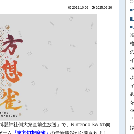
©
2019.10.06
2025.06.26
※
「
! 博麗神社例大祭直前生放送」で、Nintendo Switch向
ゲーム
『東方幻想麻雀』
の最新情報が公開されまし