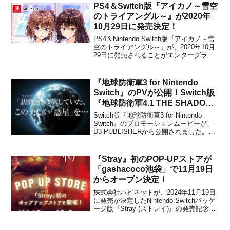
ソフトが数多くリリースされていました
PS4＆Switch版『アイカノ～雪空
が、ついにSwitchにも登...
のトライアングル～』が2020年
10月29日に発売決定！
PS4＆Nintendo Switch版『アイカノ～雪
空のトライアングル～』が、2020年10月
29日に発売されることがエンターグラム
から発表されました。販売価格はPS4向
けのパッケージ通常版が3,000円(税込)、
プレミアムエディションが7,000円(税
『地球防衛軍3 for Nintendo
込)、PS4とSwitc...
Switch』のPVが公開！Switch版
『地球防衛軍4.1 THE SHADOW
OF NEW DESPAIR』が2022年に
Switch版『地球防衛軍3 for Nintendo
発売されることも決定
Switch』のプロモーションムービーが、
D3 PUBLISHERから公開されました。ま
た、Nintendo Switch版『地球防衛軍4.1
THE SHADOW OF NEW DESPAIR』が
2022年に発売されること...
『Stray』初のPOP-UPストアが
「gashacoco池袋」で11月19日
からオープン決定！
株式会社ハピネットが、2024年11月19日
に発売が決定したNintendo Switchパッケ
ージ版『Stray (ストレイ)』の発売記念企
画として、『Stray』初のPOP-UPストア
を「gashacoco池袋」でオープンするこ