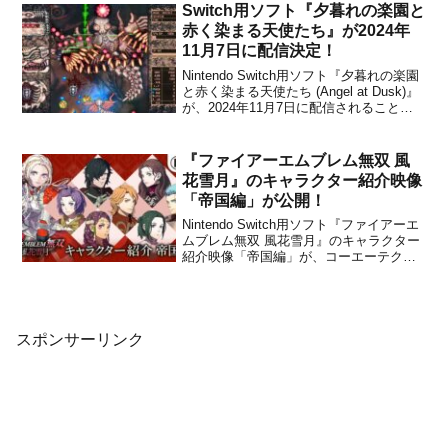
とを発表しました。POP-UPストアの開
Switch用ソフト『夕暮れの楽園と
催期間は...
赤く染まる天使たち』が2024年
11月7日に配信決定！
Nintendo Switch用ソフト『夕暮れの楽園
と赤く染まる天使たち (Angel at Dusk)』
が、2024年11月7日に配信されることが
決定しました。販売価格は1,480円(税込)
に設定されています。本作は、ゲームサ
ークルのあきら小屋によって開発され
『ファイアーエムブレム無双 風
た、原点に立ち返っ...
花雪月』のキャラクター紹介映像
「帝国編」が公開！
Nintendo Switch用ソフト『ファイアーエ
ムブレム無双 風花雪月』のキャラクター
紹介映像「帝国編」が、コーエーテクモ
ゲームスと任天堂から公開されました。
アドラステア帝国のキャラクターを紹介
する動画になります。興味のある方は、
下記から動画をチェックしてみてくださ
い。日本語...
スポンサーリンク