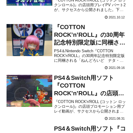
『COTTON ROCK'n'ROLL (コットン ロッ
クンロール)』の店頭用プレイPV パート2
が、サクセスから公開されました。下記
から動画をチェックすることができま
2021.10.12
す。12/23発売予定の『コットンロックン
ロール』店頭用プレイPV パート2を先程
『COTTON
公開しました! 既にAPM3版...
ROCK’n’ROLL』の30周年
記念特別限定版に同梱され
る「ねんどろいど ナタ・
PS4＆Nintendo Switch『COTTON
ROCK'n'ROLL』の30周年記念特別限定版
デ・コットン」のチェック
に同梱される「ねんどろいど ナタ・
用サンプル品が公開！
デ・コットン」のチェック用サンプル品
2021.09.16
が、サクセスから公開されました。下記
から共有された画像をチェックすること
PS4＆Switch用ソフト
ができます。12月23日発売予定『コ...
『COTTON
ROCK’n’ROLL』の店頭プ
ロモーション用プレイ動画
『COTTON ROCK'n'ROLL (コットン ロッ
クンロール)』の店頭プロモーション用プ
が公開！
レイ動画が、サクセスから公開されまし
た。下記から動画をチェックすることが
2021.08.31
できます。COTTOn最新作『コットンロ
ックンロール』の店頭プロモーション用
PS4＆Switch用ソフト『コ
プレイ動画を公開しました🍬コットンだ