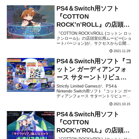
PS4＆Switch用ソフト
『COTTON
ROCK’n’ROLL』の店頭宣
伝用ムービー(ショートバ
『COTTON ROCK'n'ROLL (コットン ロッ
クンロール)』の店頭宣伝用ムービー(ショ
ージョン)が公開！
ートバージョン)が、サクセスから公開さ
れました。下記から動画をチェックする
2021.11.29
ことができます。発売まで残り一ヶ月を
切ったので、新しい『コットンロックン
PS4＆Switch用ソフト『コ
ロール』宣伝用ショートムービーを公開
し...
ットン ガーディアンフォ
ース サターントリビュー
ト』の限定版が海外向けと
Strictly Limited Gamesが、PS4＆
Nintendo Switch用ソフト『コットン ガー
して発売決定！
ディアンフォース サターントリビュー
ト』の限定版を海外向けとして発売する
2021.10.15
ことをアナウンスしました。パッケージ
には各39.99€となる1,000部限定のPS4通
PS4＆Switch用ソフト
常版、2,5...
『COTTON
ROCK’n’ROLL』の店頭用
プレイPV パート2が公開！