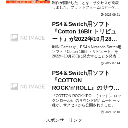
制作が開始したことを、サクセスが発表
しました。プラットフォームはアーケー
ド/APM3/コンソール/PC向けとしていま
2023.09.21
す。特定のプラットフォームは明らかに
なっていませんが、前作の『COTTON
PS4＆Switch用ソフト
ROCK'n'ROLL』はNintendo Swi...
『Cotton 16Bit トリビュ
ート』が2022年10月28日
に発売決定！
ININ Gamesが、PS4＆Nintendo Switch用
ソフト『Cotton 16Bit トリビュート』を
2022年10月28日に発売することを発表し
ました。販売価格はパッケージ通常版が
2022.07.14
5,830円(税込)、スペシャルパックが8,470
円(税込)に設定されています。【スペ...
PS4＆Switch用ソフト
『COTTON
ROCK’n’ROLL』のサウン
ド紹介ムービー 6種が公
『COTTON ROCK'n'ROLL (コットン ロッ
クンロール)』のサウンド紹介ムービー 6
開！
種が、サクセスから公開されました。下
記から各動画をチェックすることができ
2021.12.10
ます。初代『コットン』再現ステージ
2021年12月23日発売『コットンロックン
スポンサーリンク
ロール』のサウンドアレンジャー＆コ...