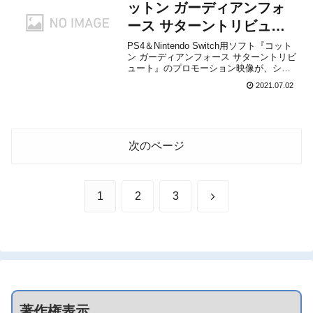
け...
ットン ガーディアンフォ
ース サターントリビュー
ト』のプロモーション映像
PS4＆Nintendo Switch用ソフト『コット
ン ガーディアンフォース サターントリビ
が公開！
ュート』のプロモーション映像が、シテ
ィコネクションから公開されました。下
2021.07.02
記から動画をチェックすることができま
す。『コットン ガーディアンフォース サ
ターントリビュート』は、2021年9月...
次のページ
次
1
2
3
へ
著作権表示