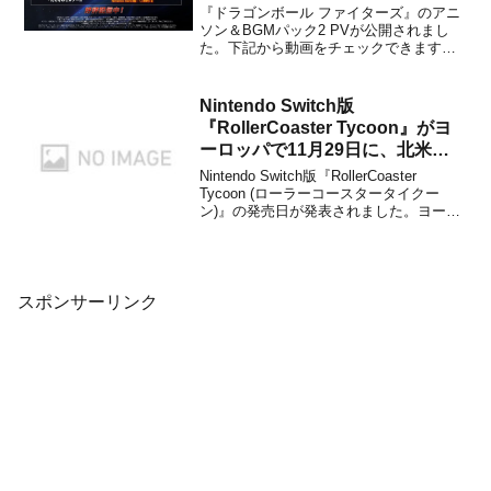
『ドラゴンボール ファイターズ』のアニ
ソン＆BGMパック2 PVが公開されまし
た。下記から動画をチェックできます。
「アニソン＆BGMパック2 PV」は、PS4
＆Nintendo Switch＆Xbox One向けとして
配信中です。販売価格は1,389円＋税とな
Nintendo Switch版
ります。（Xbox ...
『RollerCoaster Tycoon』がヨ
ーロッパで11月29日に、北米で
12月13日に発売決定！遊園地経
Nintendo Switch版『RollerCoaster
営シミュレーションゲーム
Tycoon (ローラーコースタータイクー
ン)』の発売日が発表されました。ヨーロ
ッパでは11月29日に、北米では12月13日
に発売される予定とのこと。本作は、
PC(Steam)などのプラットフォームで展
開されている遊園...
スポンサーリンク