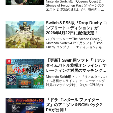
信決定！ポイント＆クリックタイ
Nintendo Switch版『Queen's Quest 2:
プのパズルアドベンチャーゲーム
Stories of Forgotten Past (クイーンズク
エスト 2: 忘却の逸話)』が、海外向けと
して2019年3月1日に配信されることが決
定しました。米国での販売価格は$14.99
に設定されています。...
Switch＆PS5版『Drop Duchy コ
ンプリートエディション』が
2026年4月22日に配信決定！
パブリッシャーのThe Arcade Crewが、
Nintendo Switch＆PS5用ソフト『Drop
Duchy コンプリートエディション』を
2026年4月22日に配信することを発表し
ました。Switch版の販売価格は2,660円
(税込)に設定されています。Drop Duc...
【更新】Swith用ソフト『リアル
タイムバトル将棋オンライン』で
レーティング対局のマッチング
時、 並びにCPU戦の不具合につ
Nintendo Swith用ソフト『リアルタイムバ
いての修正パッチが近日配信決
トル将棋オンライン』で、レーティング
対局のマッチング時、 並びにCPU戦の不
定！
具合についての修正パッチが近日配信さ
れることがシルバースタージャパンから
発表されました。不具合の詳細や対処方
『ドラゴンボール ファイター
法等については、公式サイトからご確認
ズ』のアニソン＆BGMパック2
ください...
PVが公開！