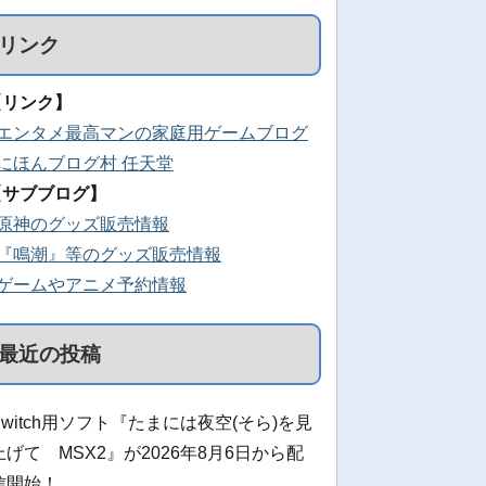
リンク
【リンク】
■エンタメ最高マンの家庭用ゲームブログ
■にほんブログ村 任天堂
【サブブログ】
■原神のグッズ販売情報
■『鳴潮』等のグッズ販売情報
■ゲームやアニメ予約情報
最近の投稿
Switch用ソフト『たまには夜空(そら)を見
上げて MSX2』が2026年8月6日から配
信開始！