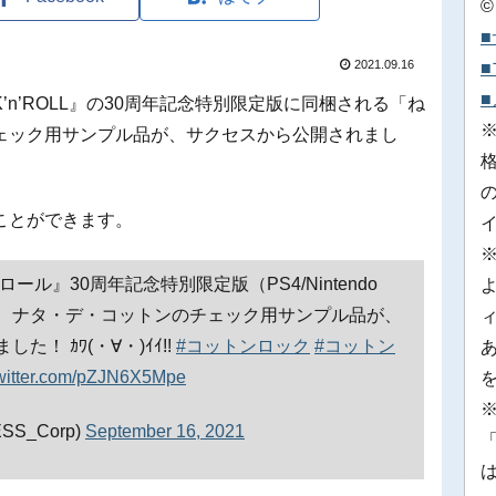
©
2021.09.16
N ROCK’n’ROLL』の30周年記念特別限定版に同梱される「ね
ェック用サンプル品が、サクセスから公開されまし
ことができます。
ル』30周年記念特別限定版（PS4/Nintendo
いど ナタ・デ・コットンのチェック用サンプル品が、
！ ｶﾜ(・∀・)ｲｲ!!
#コットンロック
#コットン
twitter.com/pZJN6X5Mpe
※
S_Corp)
September 16, 2021
「