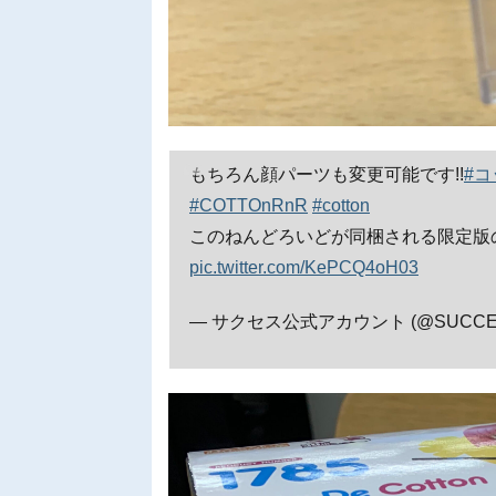
もちろん顔パーツも変更可能です!!
#
#COTTOnRnR
#cotton
このねんどろいどが同梱される限定版
pic.twitter.com/KePCQ4oH03
— サクセス公式アカウント (@SUCCES