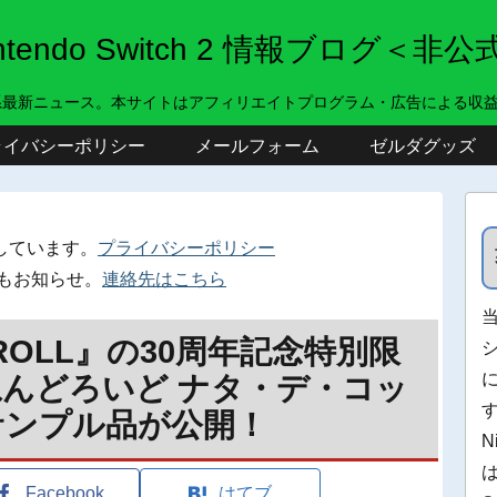
intendo Switch 2 情報ブログ＜非公
系最新ニュース。本サイトはアフィリエイトプログラム・広告による収
ライバシーポリシー
メールフォーム
ゼルダグッズ
しています。
プライバシーポリシー
もお知らせ。
連絡先はこちら
n’ROLL』の30周年記念特別限
んどろいど ナタ・デ・コッ
サンプル品が公開！
N
Facebook
はてブ