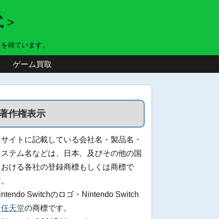
式＞
益を得ています。
ゲーム買取
著作権表示
当サイトに記載している会社名・製品名・
システム名などは、日本、及びその他の国
における各社の登録商標もしくは商標で
す。
intendo Switchのロゴ・Nintendo Switch
は
任天堂
の商標です。