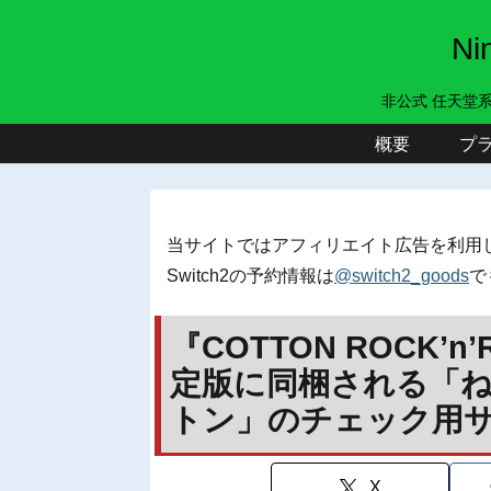
N
非公式 任天堂
概要
プ
当サイトではアフィリエイト広告を利用
Switch2の予約情報は
@switch2_goods
で
『COTTON ROCK’
定版に同梱される「ね
トン」のチェック用
X