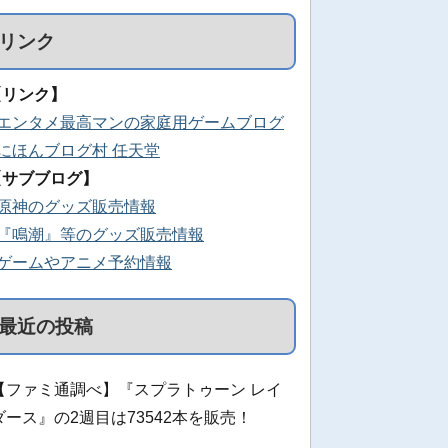
リンク
【リンク】
■エンタメ最高マンの家庭用ゲームブログ
■にほんブログ村 任天堂
【サブブログ】
■原神のグッズ販売情報
■『鳴潮』等のグッズ販売情報
■ゲームやアニメ予約情報
最近の投稿
【ファミ通調べ】『スプラトゥーン レイ
ダース』の2週目は73542本を販売！