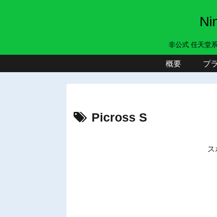
N
非公式 任天堂
概要
プ
Picross S
ス