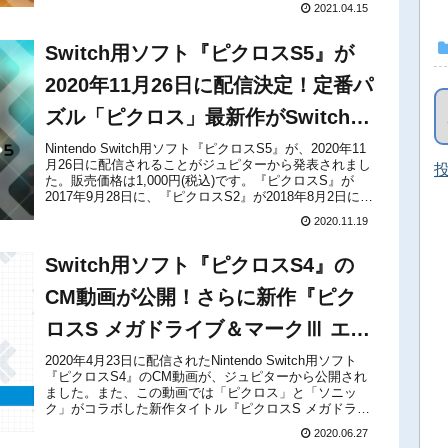
2021.04.15
Switch用ソフト『ピクロスS5』が
2020年11月26日に配信決定！定番パ
ズル「ピクロス」最新作がSwitchに
再び登場！
Nintendo Switch用ソフト『ピクロスS5』が、2020年11
月26日に配信されることがジュピターから発表されまし
投
た。販売価格は1,000円(税込)です。『ピクロスS』が
2017年9月28日に、『ピクロスS2』が2018年8月2日に、
『ピクロスS3』が2019年4月25...
2020.11.19
Switch用ソフト『ピクロスS4』の
CM動画が公開！さらに新作『ピク
ロスS メガドライブ＆マークⅢ エデ
ィション (仮)』も発表！
2020年4月23日に配信されたNintendo Switch用ソフト
『ピクロスS4』のCM動画が、ジュピターから公開され
ました。また、この動画では「ピクロス」と「ソニッ
ク」がコラボした新作タイトル『ピクロスS メガドライ
ブ＆マークⅢ エディション (仮)』も発表されています。
2020.06.27
下...