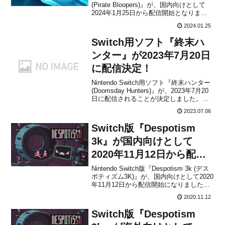
(Pirate Bloopers)』が、国内向けとして
2024年1月25日から配信開始となりまし
た。販売価格は1,499円(税込)に設定され
2024.01.25
ています。本作は、海賊湾の危険な海域
で船を操縦する、ダイナミックなタイム
Switch用ソフト『終末ハ
サバイバルアクシ...
ンター』が2023年7月20日
に配信決定！
Nintendo Switch用ソフト『終末ハンター
(Doomsday Hunters)』が、2023年7月20
日に配信されることが決定しました。販
売価格は2,499円(税込)に設定されていま
2023.07.06
すが、2023年7月27日 23時59分までは割
引価格の2,124円(税込)で購入する...
Switch版『Despotism
3k』が国内向けとして
2020年11月12日から配信
開始！人間を管理するシム
Nintendo Switch版『Despotism 3k (デス
ポティズム3K)』が、国内向けとして2020
年11月12日から配信開始になりました。
販売価格は1,149円(税込)に設定されてい
2020.11.12
ます。本作は、インディーデベロッパー
Konfa Gamesによって開発された、ロー
Switch版『Despotism
グラ...