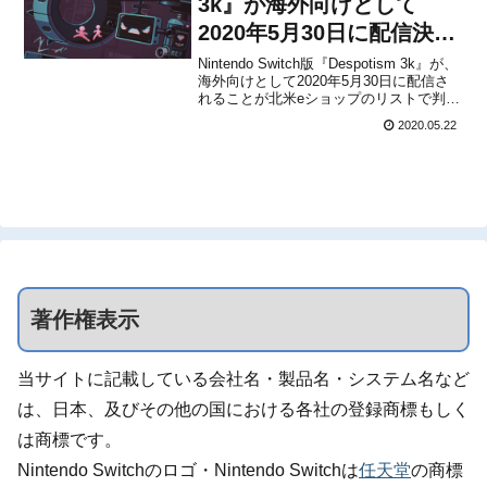
3k』が海外向けとして
2020年5月30日に配信決
定！人間を管理するシム
Nintendo Switch版『Despotism 3k』が、
海外向けとして2020年5月30日に配信さ
れることが北米eショップのリストで判明
しました。販売価格は$10.99に設定され
2020.05.22
ています。本作は、インディーデベロッ
パーKonfa Gamesによって開発された、
ローグライト...
著作権表示
当サイトに記載している会社名・製品名・システム名など
は、日本、及びその他の国における各社の登録商標もしく
は商標です。
Nintendo Switchのロゴ・Nintendo Switchは
任天堂
の商標