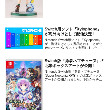
テンドースイッチ用ソフト『ポケ...
Switch用ソフト『Xylophone』
が海外向けとして配信決定！
Nintendo Switch用ソフト『Xylophone』
が、海外向けとして配信されることが北
米eショップのリストで判明しました。そ
れによると、2021年5月19日に$9.99でリ
リースされる予定です。本作は、日本で
もリリースが計画されている
Switch版『勇者ネプテューヌ』の
『Calculator』のSabec...
北米ボックスアートが公開！
Nintendo Switch版『勇者ネプテューヌ
(Super Neptunia RPG)』の北米ボックス
アートが公開されました。下記からチェ
ックできます。『勇者ネプテューヌ』
は、北米＆ヨーロッパではPS4＆Switch
向けとして2019年春に発売される予定で
す。日本ではPS4...