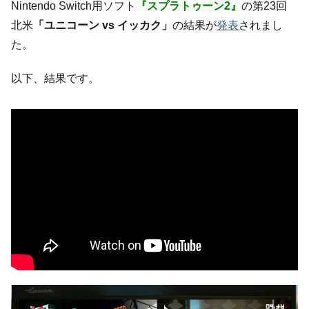
Nintendo Switch用ソフト
『スプラトゥーン2』
の第23回
北米
「ユニコーン vs イッカク」
の結果が
発表
されまし
た。
以下、結果です。