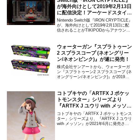
Switch版『IRON CRYPTICLE』
が海外向けとして2019年2月13日
に配信決定！アーケードスタイル
の見下ろし型ツインスティックダ
Nintendo Switch版『IRON CRYPTICLE』
ンジョンシューター
が、海外向けとして2019年2月13日に配
信されることがTIKIPODからアナウンス
されました。本作は、レトロスタイルの
グラフィックやサウンドを特徴とする、
アーケード風の見下ろし型ツインスティ
ウォーターガン『スプラトゥーン
ックダンジョンシューター...
2 スプラスコープ (ネオングリー
ン/ネオンピンク)』が遂に発売！
株式会社サンアートから、ウォーターガ
ン『スプラトゥーン2 スプラスコープ (ネ
オングリーン/ネオンピンク)』が2019年3
月末より発売開始となりました。販売価
格は各2,916円(税込)です。Twitterにて商
品の画像や感想などが共有されているの
コトブキヤの「ARTFX J ポケッ
で、興味のある方は下記からチェック...
トモンスター」シリーズより
『ARTFX J ユウリ with メッソ
ン』が2021年6月に発売決定！予
コトブキヤの「ARTFX J ポケットモンス
約が開始
ター」シリーズより、『ARTFX J ユウリ
with メッソン』が2021年6月に発売され
ることが決定しました。販売価格は9,800
円（税抜）に設定されています。人気フ
ィギュアシリーズの新商品として、ニン