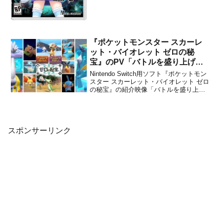
『ポケットモンスター スカーレ
ット・バイオレット ゼロの秘
宝』のPV「バトルを盛り上げる
新要素と勢ぞろいする歴代のパー
Nintendo Switch用ソフト『ポケットモン
トナーのポケモンたち！」が公
スター スカーレット・バイオレット ゼロ
の秘宝』の紹介映像「バトルを盛り上げ
開！
る新要素と勢ぞろいする歴代のパートナ
ーのポケモンたち！」が、株式会社ポケ
モンから公開されました。下記から動画
をチェックすることができます。紹介映
像「バト...
スポンサーリンク