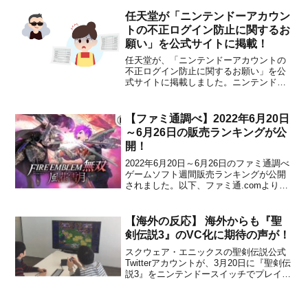
したが、まだ完全に安定したとはいえな
い状況。また、年始以降について「需要
任天堂が「ニンテンドーアカウン
次第だが、懸念していた通り、...
トの不正ログイン防止に関するお
願い」を公式サイトに掲載！
任天堂が、「ニンテンドーアカウントの
不正ログイン防止に関するお願い」を公
式サイトに掲載しました。ニンテンドー
アカウントの不正ログインを防ぐための
対策方法が記載されていますので、不安
な方は今一度確認しておくのがオススメ
【ファミ通調べ】2022年6月20日
です。・ニンテンドーアカウントの不正
～6月26日の販売ランキングが公
ログイン防止に関するお願い・...
開！
2022年6月20日～6月26日のファミ通調べ
ゲームソフト週間販売ランキングが公開
されました。以下、ファミ通.comより。
ゲームソフト販売ランキング■1位（初登
場）Switch ファイアーエムブレム無双
風花雪月97538本（累計97538本）／コー
【海外の反応】 海外からも『聖
エーテクモゲームス／202...
剣伝説3』のVC化に期待の声が！
スクウェア・エニックスの聖剣伝説公式
Twitterアカウントが、3月20日に『聖剣伝
説3』をニンテンドースイッチでプレイす
る様子を公開しました。#聖剣伝説
pic.twitter.com/uXD0hey02H— 聖剣伝説 -
公式- (@Seiken_PR) 2017年3月20日『...