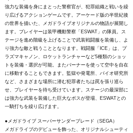
強力な装備を身にまとった警察官が、犯罪組織と戦いを繰
り広げるアクションゲームです。アーケード版の半世紀後
の世界を描いた、メガドライブオリジナルの物語が展開し
ます。プレイヤーは装甲機動警察「ESWAT」の隊員。ス
テージを進め階級を上げることで武装戦闘服を装備し、よ
り強力な敵と戦うこととなります。戦闘服「ICE」は、プ
ラズマキャノン、ロケットランチャーなど5種類のショッ
トを装備・選択が可能。またバーナーを使って空中を自在
に移動することもできます。監獄や発電所、バイオ研究所
など、さまざまな場所に潜む犯罪者たちは罠を張り巡ら
せ、プレイヤーを待ち受けています。ステージの最深部に
は強力な武装を装備した巨大なボスが登場、ESWATとの
一騎打ちを繰り広げます。
●メガドライブ スーパーサンダーブレード（SEGA）
メガドライブのデビューを飾った、オリジナルシューティ