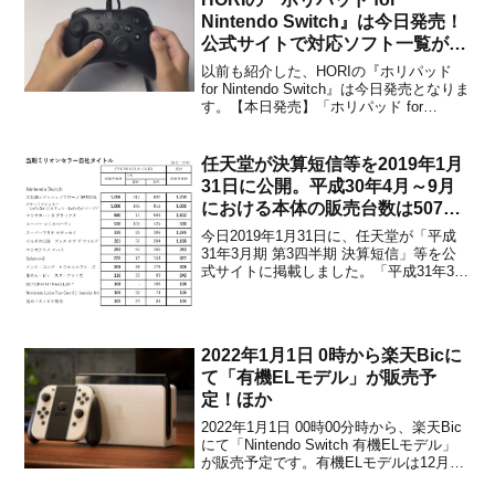
Nintendo Switch』は今日発売！
公式サイトで対応ソフト一覧が公
開
以前も紹介した、HORIの『ホリパッド
for Nintendo Switch』は今日発売となりま
す。【本日発売】「ホリパッド for
Nintendo Switch」が本日発売されまし
た！製品ページにて対応しているソフト
一覧も公開中！※ジャイロや加速度セン
任天堂が決算短信等を2019年1月
サーなど非対応の機能が...
31日に公開。平成30年4月～9月
における本体の販売台数は507万
台、ソフトの販売本数は4,213万
今日2019年1月31日に、任天堂が「平成
本！
31年3月期 第3四半期 決算短信」等を公
式サイトに掲載しました。「平成31年3月
期 第3四半期 決算短信」等を掲載しまし
た。 任天堂株式会社 (@Nintendo) 2019年
1月31日以下、任天堂公式サイトより概要
です。Nintend...
2022年1月1日 0時から楽天Bicに
て「有機ELモデル」が販売予
定！ほか
2022年1月1日 00時00分時から、楽天Bic
にて「Nintendo Switch 有機ELモデル」
が販売予定です。有機ELモデルは12月に
入って品薄状態は少しずつ改善してきま