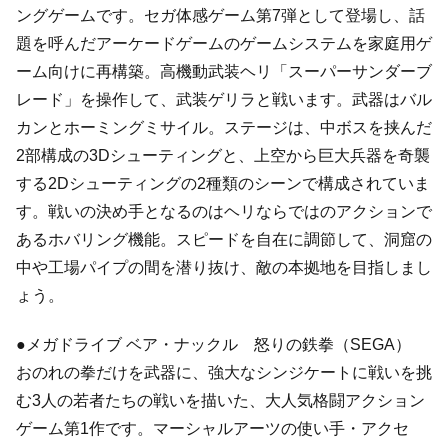
ングゲームです。セガ体感ゲーム第7弾として登場し、話
題を呼んだアーケードゲームのゲームシステムを家庭用ゲ
ーム向けに再構築。高機動武装ヘリ「スーパーサンダーブ
レード」を操作して、武装ゲリラと戦います。武器はバル
カンとホーミングミサイル。ステージは、中ボスを挟んだ
2部構成の3Dシューティングと、上空から巨大兵器を奇襲
する2Dシューティングの2種類のシーンで構成されていま
す。戦いの決め手となるのはヘリならではのアクションで
あるホバリング機能。スピードを自在に調節して、洞窟の
中や工場パイプの間を潜り抜け、敵の本拠地を目指しまし
ょう。
●メガドライブ ベア・ナックル 怒りの鉄拳（SEGA）
おのれの拳だけを武器に、強大なシンジケートに戦いを挑
む3人の若者たちの戦いを描いた、大人気格闘アクション
ゲーム第1作です。マーシャルアーツの使い手・アクセ