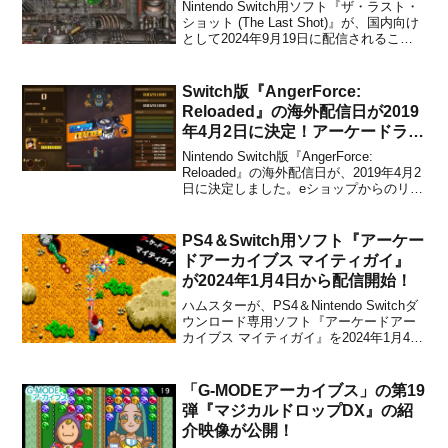
Nintendo Switch用ソフト『ザ・ラスト・
ショット (The Last Shot)』が、国内向け
として2024年9月19日に配信されること
が決定しました。販売価格は1,500円(税
込)に設定されていますが、2024年9月18
日 23時59分までは割引価格で購入するこ
Switch版『AngerForce:
とが...
Reloaded』の海外配信日が2019
年4月2日に決定！アーケードライ
クのシューティングゲーム
Nintendo Switch版『AngerForce:
Reloaded』の海外配信日が、2019年4月2
日に決定しました。eショップからのリス
トによるもので、販売価格は$9.99に設定
されています。本作は、インディーデベ
ロッパーScreambox Studioによって開発
PS4＆Switch用ソフト『アーケー
され...
ドアーカイブス マイティガイ』
が2024年1月4日から配信開始！
ハムスターが、PS4＆Nintendo Switchダ
ウンロード専用ソフト『アーケードアー
カイブス マイティガイ』を2024年1月4日
から配信開始することを発表しました。
販売価格は837円(税込PS4) / 838円(税込
Switch)に設定されています。BIOエネル
「G-MODEアーカイブス」の第19
ギーを持った...
弾『マジカルドロップDX』の紹
介映像が公開！