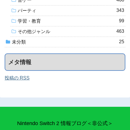
音ゲー
343
パーティ
99
学習・教育
463
その他ジャンル
25
未分類
メタ情報
投稿の RSS
Nintendo Switch 2 情報ブログ＜非公式＞