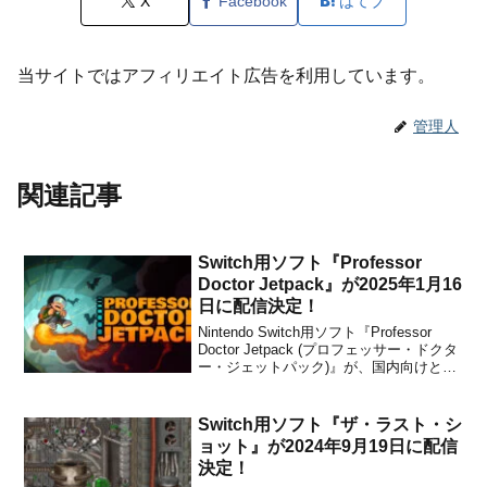
X
Facebook
はてブ
当サイトではアフィリエイト広告を利用しています。
管理人
関連記事
Switch用ソフト『Professor
Doctor Jetpack』が2025年1月16
日に配信決定！
Nintendo Switch用ソフト『Professor
Doctor Jetpack (プロフェッサー・ドクタ
ー・ジェットパック)』が、国内向けとし
て2025年1月16日に配信されることが決
定しました。販売価格は1,500円(税込)に
設定されています。ゲームについて本作
Switch用ソフト『ザ・ラスト・シ
は、雰...
ョット』が2024年9月19日に配信
決定！