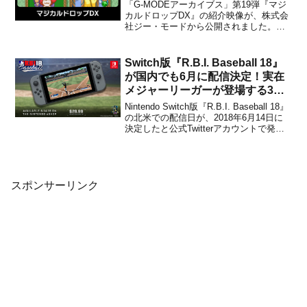
「G-MODEアーカイブス」第19弾『マジ
カルドロップDX』の紹介映像が、株式会
社ジー・モードから公開されました。下
記から動画をチェックすることができま
す。この後0時にNintendo Switchで配信
される#GMODEアーカイブス 19弾「マジ
Switch版『R.B.I. Baseball 18』
カルドロップDX」の紹介動画をお...
が国内でも6月に配信決定！実在
メジャーリーガーが登場する3D
野球ゲーム
Nintendo Switch版『R.B.I. Baseball 18』
の北米での配信日が、2018年6月14日に
決定したと公式Twitterアカウントで発表
されました。さらに、翌週にはヨーロッ
パおよび日本のeショップでも配信される
予定です。※日本語に対応するかは不
明。(1/2)...
スポンサーリンク