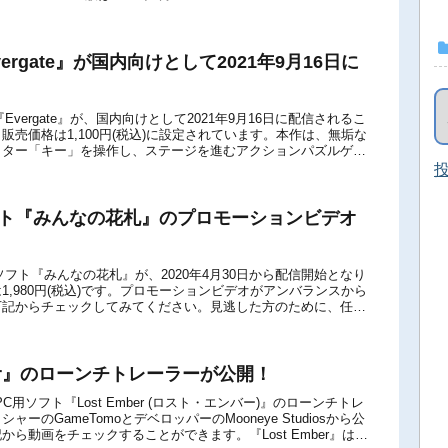
Evergate』が国内向けとして2021年9月16日に
tch版『Evergate』が、国内向けとして2021年9月16日に配信されるこ
販売価格は1,100円(税込)に設定されています。本作は、無垢な
クター「キー」を操作し、ステージを進むアクションパズルゲー
...
投
ソフト『みんなの花札』のプロモーションビデオ
itch用ソフト『みんなの花札』が、2020年4月30日から配信開始となり
1,980円(税込)です。プロモーションビデオがアンバランスから
下記からチェックしてみてください。見逃した方のために、任天
の概要で...
mber』のローンチトレーラーが公開！
e＆PC用ソフト『Lost Ember (ロスト・エンバー)』のローンチトレ
ーのGameTomoとデベロッパーのMooneye Studiosから公
ら動画をチェックすることができます。『Lost Ember』は、