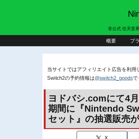
N
非公式 任天堂
概要
プ
当サイトではアフィリエイト広告を利用
Switch2の予約情報は
@switch2_goods
で
ヨドバシ.comにて4月
期間に『Nintendo 
セット』の抽選販売
X