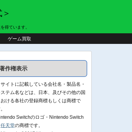
式＞
益を得ています。
ゲーム買取
著作権表示
当サイトに記載している会社名・製品名・
システム名などは、日本、及びその他の国
における各社の登録商標もしくは商標で
す。
intendo Switchのロゴ・Nintendo Switch
は
任天堂
の商標です。