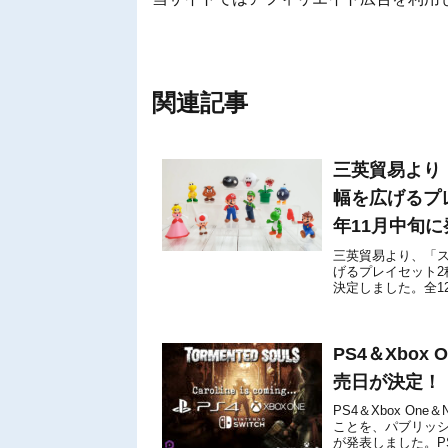
関連記事
三英貿易より
幅を広げるプレ
年11月中旬
三英貿易より、「ス
げるプレイセット2
決定しました。全1
りのプレイセットと
PS4＆Xbox 
売日が決定！
PS4＆Xbox One＆
ことを、パブリッシャーの
が発表しました。PS4＆