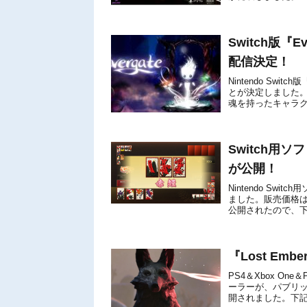
Switch版『
配信決定！
Nintendo Swi
とが決定しました。
魂を持ったキャラ
ムです。以下、任天堂
Switch用
が公開！
Nintendo Sw
ました。販売価格は
公開されたので、
堂公式サイトから本作
『Lost E
PS4＆Xbox On
ーラーが、パブリッシャ
開されました。下記か