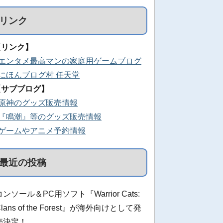
リンク
【リンク】
■エンタメ最高マンの家庭用ゲームブログ
■にほんブログ村 任天堂
【サブブログ】
■原神のグッズ販売情報
■『鳴潮』等のグッズ販売情報
■ゲームやアニメ予約情報
最近の投稿
コンソール＆PC用ソフト『Warrior Cats:
Clans of the Forest』が海外向けとして発
売決定！