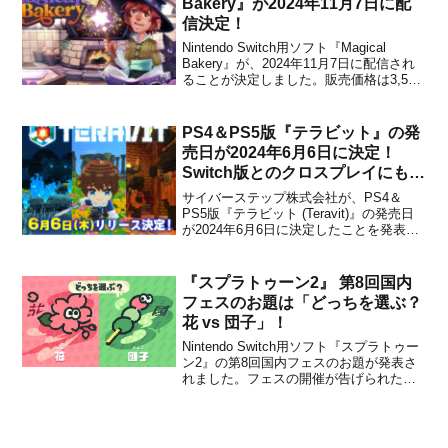
Bakery』が2024年11月7日に配
信決定！
Nintendo Switch用ソフト『Magical
Bakery』が、2024年11月7日に配信され
ることが決定しました。販売価格は3,500
円(税込)に設定されています。本作は、
Superlumenによって開発された、魔法の
かかったお菓子を舞台にした、シングル
PS4＆PS5版『テラビット』の発
プレイ用の魅力...
売日が2024年6月6日に決定！
Switch版とのクロスプレイにも対
応
サイバーステップ株式会社が、PS4＆
PS5版『テラビット (Teravit)』の発売日
が2024年6月6日に決定したことを発表し
ました。『テラビット』はクロスプレイ
にも対応しており、現在リリース済みの
Nintendo Switch版やPC版のプレイヤーと
『スプラトゥーン2』 第8回国内
一緒にプレイすることも可能...
フェスのお題は「どっちを選ぶ？
花 vs 団子」！
Nintendo Switch用ソフト『スプラトゥー
ン2』の第8回国内フェスのお題が発表さ
れました。フェスの開催が告げられた。
お題は「どっちを選ぶ？ 花 vs 団子」。
期間は3月3日（土）15:00～3月4日（日）
15:00。「花より団子」は、風流よりも実
益を重んじるという意味の...