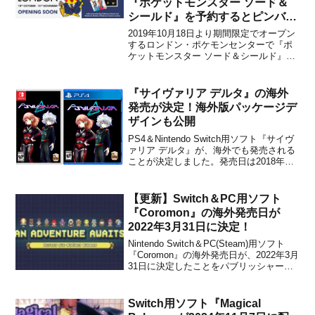
『ポケットモンスター ソード＆
シールド』を予約するとピンバッ
ジをもらえることが発表に！ほか
2019年10月18日より期間限定でオープン
するロンドン・ポケモンセンターで『ポ
ケットモンスター ソード＆シールド』を
予約すると、ピンバッジをもらえること
が発表になりました。「サルノリ・ヒバ
ニー・メッソン」の3キャラクターに加え
『サイヴァリア デルタ』の海外
て、「ピカチュウ」も入った4個セットに
発売が決定！海外版パッケージデ
なっているよう...
ザインも公開
PS4＆Nintendo Switch用ソフト『サイヴ
ァリア デルタ』が、海外でも発売される
ことが決定しました。発売日は2018年が
予定されています。発売発表に合わせ
て、海外版のパッケージデザインも公開
されています。※パッケージデザインは
【更新】Switch＆PC用ソフト
仮のものです。Dispatch Games...
『Coromon』の海外発売日が
2022年3月31日に決定！
Nintendo Switch＆PC(Steam)用ソフト
『Coromon』の海外発売日が、2022年3月
31日に決定したことをパブリッシャーの
Freedom Gamesとデベロッパーの
TRAGsoftが発表しました。Switch版が日
本でリリースされるかは不明ですが、
Switch用ソフト『Magical
Steam...