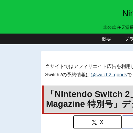
N
非公式 任天堂
概要
プ
当サイトではアフィリエイト広告を利用
Switch2の予約情報は
@switch2_goods
で
「Nintendo Switc
Magazine 特別号
X