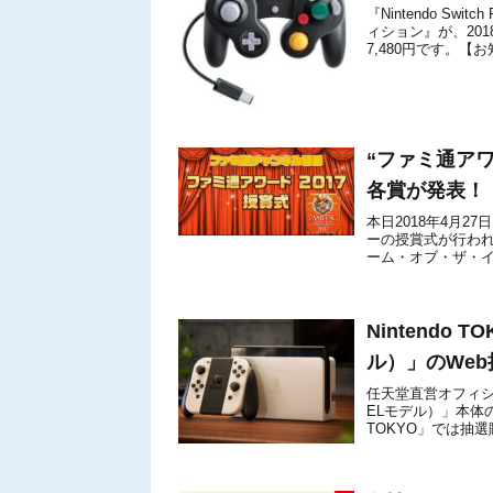
『Nintendo Sw
ィション』が、20
7,480円です。【お知
“ファミ通アワ
各賞が発表！
本日2018年4月2
ーの授賞式が行われ
ーム・オブ・ザ・
カー賞」といった各
Nintendo T
ル）」のWeb
任天堂直営オフィシャルス
ELモデル）」本体の
TOKYO」では抽
11月8日から可能で..