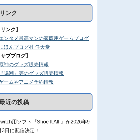
リンク
【リンク】
■エンタメ最高マンの家庭用ゲームブログ
■にほんブログ村 任天堂
【サブブログ】
■原神のグッズ販売情報
■『鳴潮』等のグッズ販売情報
■ゲームやアニメ予約情報
最近の投稿
witch用ソフト『Shoe It All!』が2026年9
月3日に配信決定！