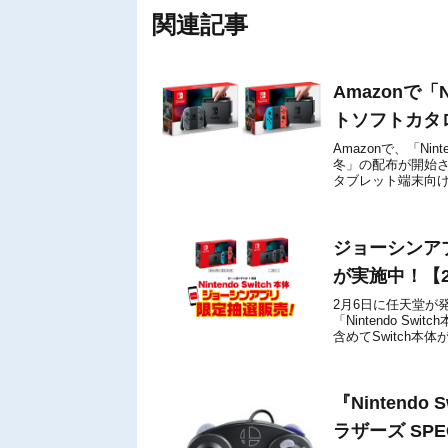
関連記事
Amazonで「N
トソフトカタロ
Amazonで、「Nin
冬」の配布が開始さ
タブレット端末向けの
スプレゼン...
ジョーシンアプリ
が実施中！【2
2月6日に任天堂が
「Nintendo 
含めてSwitch本
価で購入できる通販
『Nintend
ラザーズ SP