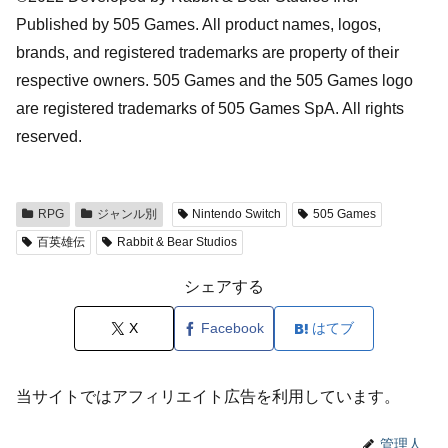
Published by 505 Games. All product names, logos,
brands, and registered trademarks are property of their
respective owners. 505 Games and the 505 Games logo
are registered trademarks of 505 Games SpA. All rights
reserved.
RPG
ジャンル別
Nintendo Switch
505 Games
百英雄伝
Rabbit & Bear Studios
シェアする
X
Facebook
はてブ
当サイトではアフィリエイト広告を利用しています。
管理人