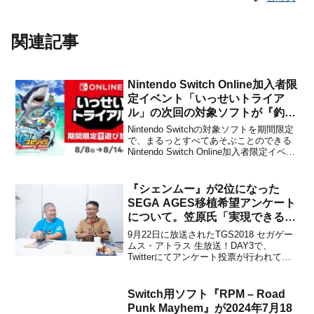
関連記事
Nintendo Switch Online加入者限
定イベント「いっせいトライア
ル」の次回の対象ソフトが『釣り
スピ』に決定！
Nintendo Switchの対象ソフトを期間限定
で、まるっとすべてあそぶことのできる
Nintendo Switch Online加入者限定イベン
ト「いっせいトライアル」の次回の対象
ソフトが、バンダイナムコエンターテイ
ンメントの『釣りスピリッツ Nintendo
『シェンムー』が2位になった
Switchバ...
SEGA AGES移植希望アンケート
について。笠原氏「実現できるか
は分かりませんがファンの意見は
9月22日に放送されたTGS2018 セガゲー
受け止めています。」
ムス・アトラス 生放送！DAY3で、
Twitterにてアンケート投票が行われてい
た「SEGA AGES移植希望アンケート」
の速報結果が発表されました。このアン
ケートで2位になったのが、国内ではPS2
Switch用ソフト『RPM – Road
向けとして2018年11月22日に発...
Punk Mayhem』が2024年7月18