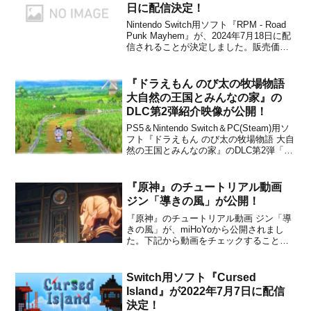
日に配信決定！
Nintendo Switch用ソフト『RPM - Road
Punk Mayhem』が、2024年7月18日に配
信されることが決定しました。販売価格
は800円(税込)に設定されています。本作
は、クラシックなアーケードジャンルか
ら影響を受けた、世界滅亡後の荒野を舞
『ドラえもん のび太の牧場物語
台とする弾幕アク...
大自然の王国とみんなの家』の
DLC第2弾紹介映像が公開！
PS5＆Nintendo Switch＆PC(Steam)用ソ
フト『ドラえもん のび太の牧場物語 大自
然の王国とみんなの家』のDLC第2弾「虫
たちの生活」紹介映像が、パブリッシャ
ーのバンダイナムコエンターテインメン
トから公開されました。下記から動画を
『原神』のチュートリアル動画
チェックすることができます。D...
ジン「導きの風」が公開！
『原神』のチュートリアル動画 ジン「導
きの風」が、miHoYoから公開されまし
た。下記から動画をチェックすることが
できます。【チュートリアル動画】『原
神』チュートリアル動画 ジン「導きの
風」「身を捧げ尽くせ、これは『蒲公英
Switch用ソフト『Cursed
騎士』の歩むべき道だ」ナレーション
Island』が2022年7月7日に配信
津田健次郎▼YouTu...
決定！