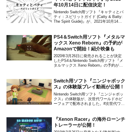
年10月14日に配信決定！
Nintendo Switch用ソフト『キャティとバ
ティ：スピリットガイド (Catty & Batty:
The Spirit Guide)』が、2021年10月14日
に配信されることが決定しました。販売
価格は490円(税込)に設定されています
が、2021年10月13日 23時...
PS4＆Switch用ソフト『メタルマ
ックス Xeno Reborn』の予約が
Amazonで開始！紹介映像も
2020年3月26日に発売されることが決定
したPS4＆Nintendo Switch用ソフト『メ
タルマックス Xeno Reborn』の予約が、
Amazonで開始されました。遅れていた
Switch版のほうも予約が始まってます。
【Amazon.co.jp】■METAL MAX Xe...
Switch用ソフト『ニンジャボック
ス』の体験版プレイ動画が公開！
Nintendo Switch用ソフト『ニンジャボッ
クス』の体験版が、次世代ワールドホビ
ーフェアで配布されました。#次世代ワー
ルドホビーフェア 名古屋大会＆東京大会
で配布した #ニンジャボックス 体験版、
皆様遊んでいただいておりますでしょう
『Xenon Racer』の海外ローンチ
か⁉️ぜひダウンロードして遊んでみてく
トレーラーが公開！
だ...