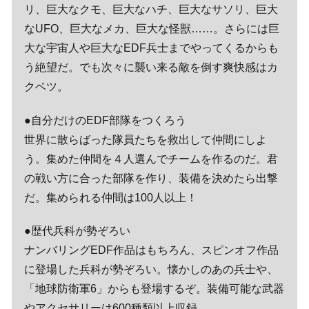
リ、巨大なクモ、巨大なハチ、巨大なサソリ、巨大
なUFO、巨大なメカ、巨大な怪獣……。さらには巨
大な宇宙人や巨大なEDF兵士までやってくるからも
う絶望だ。でも次々に襲い来る敵を倒す爽快感はカ
クベツ。
●自分だけのEDF部隊をつくろう
世界に散らばった隊員たちを救出して仲間にしよ
う。集めた仲間を４人選んでチームを作るのだ。君
の戦い方に合った部隊を作り、装備を決めたら出撃
だ。集められる仲間は100人以上！
●歴代兵科が勢ぞろい
ナンバリングEDF作品はもちろん、スピンオフ作品
に登場した兵科が勢ぞろい。懐かしのあの兵士や、
「地球防衛軍6」からも登場するぞ。装備可能な武器
やアクセサリーは600種類以上収録。