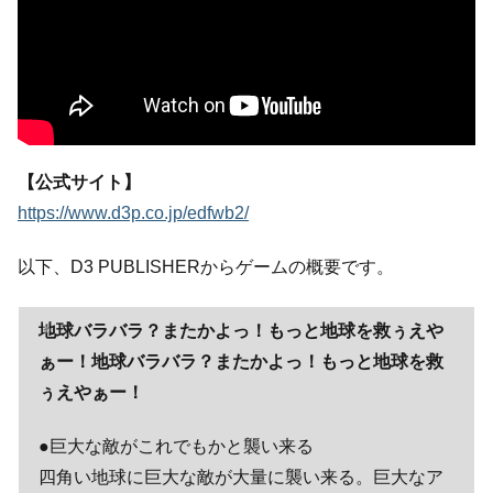
【公式サイト】
https://www.d3p.co.jp/edfwb2/
以下、D3 PUBLISHERからゲームの概要です。
地球バラバラ？またかよっ！もっと地球を救ぅえや
ぁー！地球バラバラ？またかよっ！もっと地球を救
ぅえやぁー！
●巨大な敵がこれでもかと襲い来る
四角い地球に巨大な敵が大量に襲い来る。巨大なア