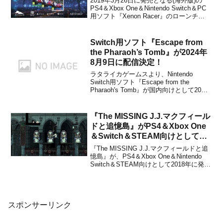
2019年3月26日に発売となる(海外版)の
PS4＆Xbox One＆Nintendo Switch＆PC
用ソフト『Xenon Racer』のローンチト
レーラーが、本日3月25日に公開されまし
た。下記から動画をチェックすることが
できます。【任天堂ライセンス商品】フ
Switch用ソフト『Escape from
ァイティングステ...
the Pharaoh’s Tomb』が2024年
8月9日に配信決定！
ラタライカゲームスより、Nintendo
Switch用ソフト『Escape from the
Pharaoh's Tomb』が国内向けとして2024
年8月9日に配信されることが決定しまし
た。販売価格は780円(税込)に設定されて
います。本作は、呪われた古代のファラ
『The MISSING J.J.マクフィール
オの墓から脱出...
ドと追憶島』がPS4＆Xbox One
＆Switch＆STEAM向けとして
2018年に発売決定！
『The MISSING J.J.マクフィールドと追
憶島』が、PS4＆Xbox One＆Nintendo
Switch＆STEAM向けとして2018年に発売
されることがアークシステムワークスか
らアナウンスされました。販売価格は未
定です。PS4/Switch/Xbox One/St...
スポンサーリンク