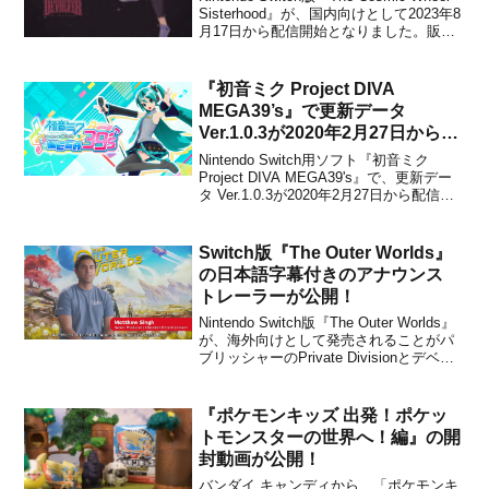
Sisterhood』が、国内向けとして2023年8
月17日から配信開始となりました。販売
価格は2,000円(税込)に設定されています
が、2023年8月23日 23時59分までは割引
価格の1,800円(税込)で購...
『初音ミク Project DIVA
MEGA39’s』で更新データ
Ver.1.0.3が2020年2月27日から配
信開始！
Nintendo Switch用ソフト『初音ミク
Project DIVA MEGA39's』で、更新デー
タ Ver.1.0.3が2020年2月27日から配信開
始となったことがセガから発表されまし
た。以下、パッチノートです。Ver.1.0.3
［2020. 2. 27］■変更／修...
Switch版『The Outer Worlds』
の日本語字幕付きのアナウンス
トレーラーが公開！
Nintendo Switch版『The Outer Worlds』
が、海外向けとして発売されることがパ
ブリッシャーのPrivate Divisionとデベロ
ッパーのObsidian Entertainmentから発表
されました。Switch版は10月25日に発売
予定のPS4＆X...
『ポケモンキッズ 出発！ポケッ
トモンスターの世界へ！編』の開
封動画が公開！
バンダイ キャンディから、「ポケモンキ