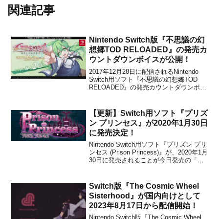
関連記事
Nintendo Switch版『不思議の幻
想郷TOD RELOADED』の発売カ
ウントダウンボイスが公開！
2017年12月28日に配信されるNintendo
Switch用ソフト『不思議の幻想郷TOD
RELOADED』の発売カウントダウンボイ
スが公式Twitterで公開されました。
■Switch版ふし幻TODR 発売カウントダ
ウン短いカウントダウンですが発売カウ
【更新】Switch用ソフト『プリズ
ントダウンをリバイバ...
ン プリンセス』が2020年1月30日
に発売決定！
Nintendo Switch用ソフト『プリズン プリ
ンセス (Prison Princess)』が、2020年1月
30日に発売されることが今日発売の「週
刊ファミ通 2019年12月26日号」で
qureateから発表されました。ダウンロー
ド専用で、販売価格は1,800円(税抜)に...
Switch版『The Cosmic Wheel
Sisterhood』が国内向けとして
2023年8月17日から配信開始！
Nintendo Switch版『The Cosmic Wheel