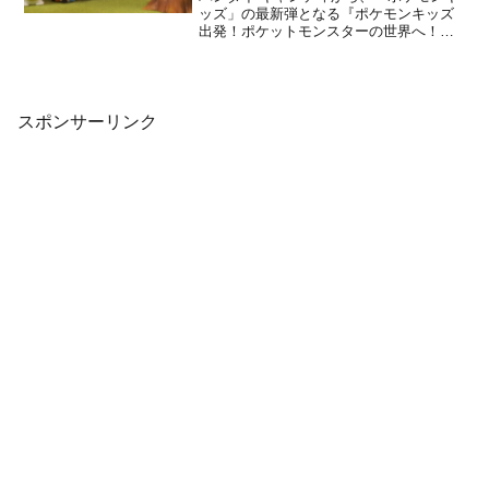
ッズ」の最新弾となる『ポケモンキッズ
出発！ポケットモンスターの世界へ！
編』が2020年2月10日より発売開始にな
りました。今回はザシアン、ザマゼンタ
などのガラル地方のポケモン、愛くるし
いピカチュウ＆ピチューなど全11種をラ
インナップに揃えて...
スポンサーリンク