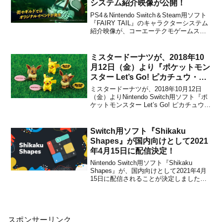
システム紹介映像が公開！
PS4＆Nintendo Switch＆Steam用ソフト
『FAIRY TAIL』のキャラクターシステム
紹介映像が、コーエーテクモゲームスか
ら公開されました。下記から動画をチェ
ックすることができます。【DL版予約受
付中】最新映像「キャラクターシステム
ミスタードーナツが、2018年10
紹介映像」公開！街やギルドで本...
月12日（金）より『ポケットモン
スター Let’s Go! ピカチュウ・
Let’s Go! イーブイ』とコラボし
ミスタードーナツが、2018年10月12日
たキャンペーンを開催！
（金）よりNintendo Switch用ソフト『ポ
ケットモンスター Let’s Go! ピカチュウ・
Let’s Go! イーブイ』とコラボしたキャン
ペーン「ミスドでポケモンに会おう！」
を随時開催します。【予告】◎ミスドで
Switch用ソフト『Shikaku
ポケモンに会おう...
Shapes』が国内向けとして2021
年4月15日に配信決定！
Nintendo Switch用ソフト『Shikaku
Shapes』が、国内向けとして2021年4月
15日に配信されることが決定しました。
販売価格は500円(税込)に設定されていま
すが、2021年5月4日 23時59分までは割引
価格の100円(税込)で購入することができ
ます。本...
スポンサーリンク