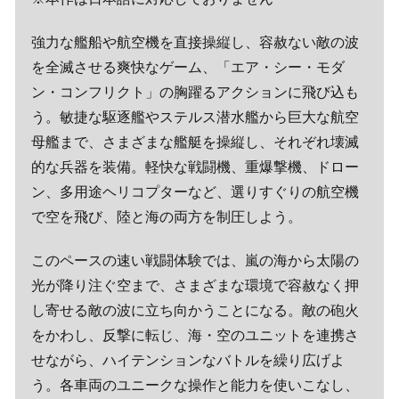
強力な艦船や航空機を直接操縦し、容赦ない敵の波
を全滅させる爽快なゲーム、「エア・シー・モダ
ン・コンフリクト」の胸躍るアクションに飛び込も
う。敏捷な駆逐艦やステルス潜水艦から巨大な航空
母艦まで、さまざまな艦艇を操縦し、それぞれ壊滅
的な兵器を装備。軽快な戦闘機、重爆撃機、ドロー
ン、多用途ヘリコプターなど、選りすぐりの航空機
で空を飛び、陸と海の両方を制圧しよう。
このペースの速い戦闘体験では、嵐の海から太陽の
光が降り注ぐ空まで、さまざまな環境で容赦なく押
し寄せる敵の波に立ち向かうことになる。敵の砲火
をかわし、反撃に転じ、海・空のユニットを連携さ
せながら、ハイテンションなバトルを繰り広げよ
う。各車両のユニークな操作と能力を使いこなし、