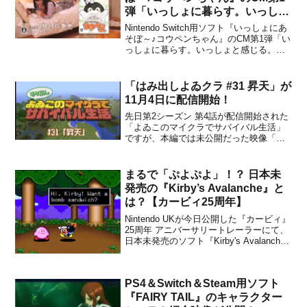
弾「いっしょに暮らす。いっしょ
と感じる。」篇が公開！
Nintendo Switch用ソフト『いっしょにあ
そぼ～♪コウペンちゃん』のCM第1弾「い
っしょに暮らす。いっしょと感じる。」
篇が、ネオス株式会社から公開されまし
た。下記から動画をチェックすることが
できます。お盆明けのお仕事、おつかれ
「はみ出しよゐクラ #31 昇天」が
さまでした🍀#いっしょにあそぼ～コウペ
11月4日に配信開始！
ンちゃ...
先日第2シーズン 第4話が配信開始された
「よゐこのマイクラでサバイバル生活」
ですが、本編では未公開だった映像「は
み出しよゐクラ #31 昇天」が公式Twitter
で公開されました。はみ出しよゐクラ
#31 昇天はみ出しよゐクラ #31「昇天」
まるで「ぷよぷよ」！？ 日本未
「よゐこのマイクラでサバイバル生活」
発売の『Kirby’s Avalanche』と
の...
は？【カービィ25周年】
Nintendo UKが今日公開した『カービィ』
25周年 アニバーサリートレーラーにて、
日本未発売のソフト『Kirby's Avalanche
(ヨーロッパ名はKirby's Ghost Trap)』が
紹介されました。今回はこの日本未発売
のソフト『Kirby's Avalanch...
PS4＆Switch＆Steam用ソフト
『FAIRY TAIL』のキャラクター