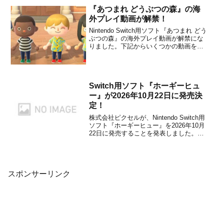
アクションアドベンチャ...
『あつまれ どうぶつの森』の海
外プレイ動画が解禁！
Nintendo Switch用ソフト『あつまれ どう
ぶつの森』の海外プレイ動画が解禁にな
りました。下記からいくつかの動画をチ
ェックすることができます。※日本語版
ではありません。※大小なりネタバレを
含みますので、プレイするのを楽しみに
している方は視聴に注意してください。
経由：Ni...
Switch用ソフト『ホーギーヒュ
ー』が2026年10月22日に発売決
定！
株式会社ピクセルが、Nintendo Switch用
ソフト『ホーギーヒュー』を2026年10月
22日に発売することを発表しました。
KOU氏が描くキャラクターたち、レトロ
なドット絵の可愛らしい外見とは裏腹
に、シリアスなテーマや本格的なレベル
デザインで人気を博したシューティング
ゲーム...
スポンサーリンク