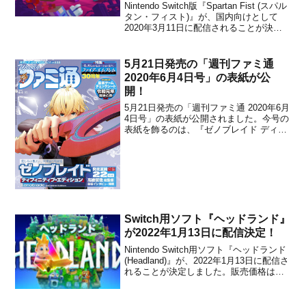
ン・ローグライクゲーム
Nintendo Switch版『Spartan Fist (スパル
タン・フィスト)』が、国内向けとして
2020年3月11日に配信されることが決定
しました。販売価格は1,480円(税込)に設
定されていますが、2021年3月24日 23時
59分までは割引価格で購入することがで
5月21日発売の「週刊ファミ通
きます...
2020年6月4日号」の表紙が公
開！
5月21日発売の「週刊ファミ通 2020年6月
4日号」の表紙が公開されました。今号の
表紙を飾るのは、『ゼノブレイド ディフ
ィニティブ・エディション』です。特集
記事なども満載なので、先出しファミ通
の情報もあわせてチェックしてみてくだ
さい。情報源：@WeeklyFamitsu【先出
し...
Switch用ソフト『ヘッドランド』
が2022年1月13日に配信決定！
Nintendo Switch用ソフト『ヘッドランド
(Headland)』が、2022年1月13日に配信さ
れることが決定しました。販売価格は
1,980円(税込)に設定されています。本作
は、カラフルな色とおかしな生き物達で
いっぱいの幻想的な世界を舞台にした、