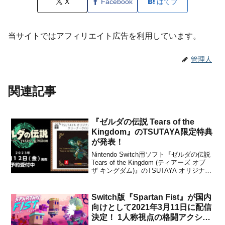
X
Facebook
はてブ
当サイトではアフィリエイト広告を利用しています。
管理人
関連記事
『ゼルダの伝説 Tears of the
Kingdom』のTSUTAYA限定特典
が発表！
Nintendo Switch用ソフト『ゼルダの伝説
Tears of the Kingdom (ティアーズ オブ
ザ キングダム)』のTSUTAYA オリジナル
特典が発表になりました。TSUTAYAで予
約することで、限定特典として「クリー
ナークロス」がもらえるとのこと。な
Switch版『Spartan Fist』が国内
お、こ...
向けとして2021年3月11日に配信
決定！ 1人称視点の格闘アクショ