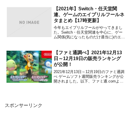
画像が公開されました。下記から特典の
画像をチェックすることができます。
【2021年】Switch・任天堂関
Miitopia・オリジナルマスクケー...
連、ゲームのエイプリルフールネ
タまとめ【17時更新】
今年もエイプリルフールがやってきまし
た。Switch・任天堂関連を中心に、ゲー
ム関係(気になったものだけ適当に)のエイ
プリルフールネタを紹介します。※随時
追加していきます。※簡単に紹介するだ
けなので、詳しくはリンク先をチェック
【ファミ通調べ】2021年12月13
してください。※エイプリルフールネタ
日～12月19日の販売ランキング
と言えるか微妙なの...
が公開！
2021年12月13日～12月19日のファミ通調
べ ゲームソフト週間販売ランキングが公
開されました。以下、ファミ通.comよ
り。 ゲームソフト販売ランキング■1位
（前回1位）Switch ポケットモンスター
ブリリアントダイヤモンド・シャイニン
グパール11万6657本（累計216...
スポンサーリンク