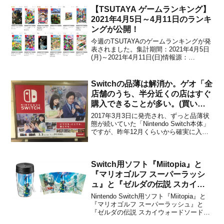
4月23日に発表され、これは事前の想定を
【TSUTAYA ゲームランキング】
大幅に上回った数字とのことで...
2021年4月5日～4月11日のランキ
ングが公開！
今週のTSUTAYAのゲームランキングが発
表されました。集計期間：2021年4月5日
(月)～2021年4月11日(日)情報源：
TSUTAYA ゲームランキングランキング
▼1位：モンスターハンターライズ
(Switch)▼2位：スーパーマリオ 3Dワール
Switchの品薄は解消か。ゲオ「全
ド ＋ フューリーワールド ...
店舗のうち、半分近くの店はすぐ
購入できることが多い。(買い取
り台数も) 特に品薄だった7～10
2017年3月3日に発売され、ずっと品薄状
月に比べ、12月は5倍に増えた」
態が続いていた「Nintendo Switch本体」
ですが、昨年12月くらいから確実に入手
しやすくなってきているようです。家電
量販店では入荷数が増えて在庫の見通し
がたつようになり、予約販売が開始され
Switch用ソフト『Miitopia』と
ていたり、行けばその場で買える状態に
なっ...
『マリオゴルフ スーパーラッシ
ュ』と『ゼルダの伝説 スカイウ
ォードソード HD』の楽天ブック
Nintendo Switch用ソフト『Miitopia』と
ス限定特典のサンプル画像が公
『マリオゴルフ スーパーラッシュ』と
『ゼルダの伝説 スカイウォードソード
開！
HD』の楽天ブックス限定特典のサンプル