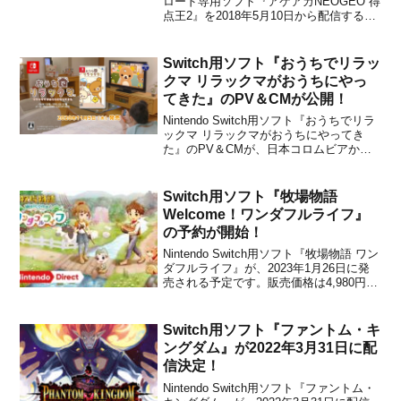
ロード専用ソフト『アケアカNEOGEO 得
点王2』を2018年5月10日から配信するこ
とを発表しました。販売価格は823円(税
込)です。ゴールの向こうに“世界”が見え
る！熱狂と興奮のサッカーを体験せ
Switch用ソフト『おうちでリラッ
よ！！「得点王2」は、1994...
クマ リラックマがおうちにやっ
てきた』のPV＆CMが公開！
Nintendo Switch用ソフト『おうちでリラ
ックマ リラックマがおうちにやってき
た』のPV＆CMが、日本コロムビアから
公開されました。下記から動画をチェッ
クすることができます。『おうちでリラ
ックマ リラックマがおうちにやってき
Switch用ソフト『牧場物語
た』は、2020年11月5日(木)に発売され
Welcome！ワンダフルライフ』
る...
の予約が開始！
Nintendo Switch用ソフト『牧場物語 ワン
ダフルライフ』が、2023年1月26日に発
売される予定です。販売価格は4,980円＋
税に設定されています。本作は、20年ぶ
りに復活となる『牧場物語ワンダフルラ
イフ』のリメイク作です。山あいの集落
Switch用ソフト『ファントム・キ
「わすれ谷」を舞台に、数十年にわ...
ングダム』が2022年3月31日に配
信決定！
Nintendo Switch用ソフト『ファントム・