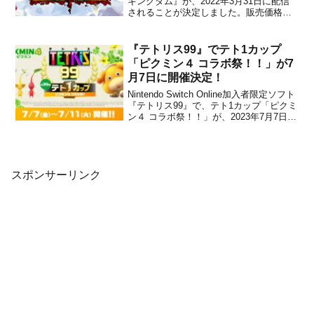
キングダム』が、2022年3月31日に配信
されることが決定しました。販売価格は
2,178円(税込)に設定されています。PSP
版 紹介映像本作は、日本一ソフトウェア
からPS2向けとして2005年3月17日に発売
『テトリス99』でテト1カップ
された、史上最凶のハ...
「ピクミン４ コラボ祭！！」が7
月7日に開催決定！
Nintendo Switch Online加入者限定ソフト
『テトリス99』で、テト1カップ「ピクミ
ン４ コラボ祭！！」が、2023年7月7日よ
り開催されることが任天堂から発表にな
りました。第34回となる今回は、2023年
7月21日にいよいよ発売となる『ピクミン
４』とのコラボイベ...
スポンサーリンク