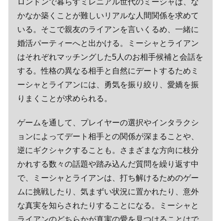
ロンドンで暮らすミレニアル世代のミーシャは、な
かなか築くことが難しいリアルな人間関係を求めて
いる。そこで親友のライアンを言いくるめ、一緒に
婚活パーティーへと出かける。ミーシャとライアン
はそれぞれマッチングした5人のお相手候補と会話を
する。性格の異なる相手と自然にデートするためミ
ーシャとライアンには、勇気を振り絞り、愛嬌を振
りまくことが求められる。
ゲームを通して、プレイヤーの選択やインタラクシ
ョンによってデート相手との関係が深まることや、
逆にギクシャクすることも。さまざまな方向に枝分
かれする数々の話題や踏み込んだ質問を繰り返す中
で、ミーシャとライアンは、打ち解けるためのゲー
ムに挑戦したり、気まずい状況に置かれたり、意外
な真実を知らされたりすることになる。ミーシャと
ライアンのどちらかが真実の愛を見つけることはで