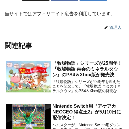
当サイトではアフィリエイト広告を利用しています。
管理人
関連記事
「牧場物語」シリーズが25周年！
『牧場物語 再会のミネラルタウ
ン』のPS4＆Xbox版が発売決
定！ほか
「牧場物語」シリーズが25周年を迎えた
ことを記念して、『牧場物語 再会のミネ
ラルタウン』のPS4＆Xbox版の発売など
が決定したことをマーベラスが発表しま
した。●『牧場物語 再会のミネラルタウ
ン』のPS4が11月25日(木)に、Xbox版が
Nintendo Switch用『アケアカ
10月27日(水)にそれぞれ発売決定。P...
NEOGEO 得点王2』が5月10日に
配信決定！
ハムスターが、Nintendo Switch用ダウン