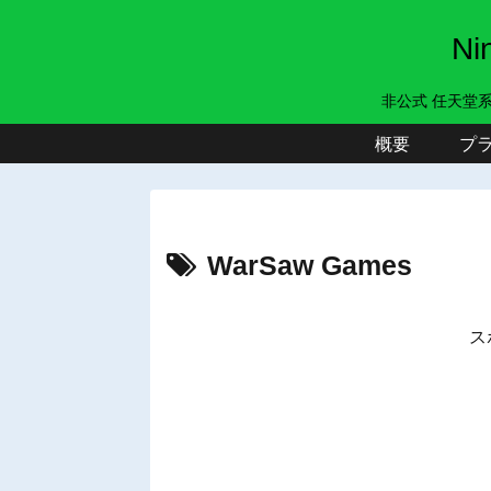
N
非公式 任天堂
概要
プ
WarSaw Games
ス