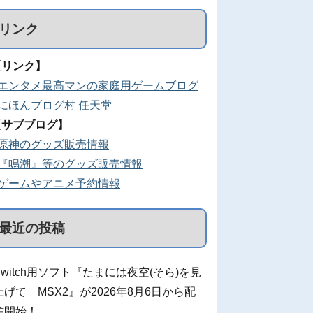
リンク
【リンク】
■エンタメ最高マンの家庭用ゲームブログ
■にほんブログ村 任天堂
【サブブログ】
■原神のグッズ販売情報
■『鳴潮』等のグッズ販売情報
■ゲームやアニメ予約情報
最近の投稿
Switch用ソフト『たまには夜空(そら)を見
上げて MSX2』が2026年8月6日から配
信開始！