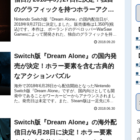
のグラフィックを持つホラーアクシ
ョンパズル
Nintendo Switch版『Dream Alone』の国内配信日が、
2018年9月27日に決定しました。販売価格は1,350円(税
込)です。本作は、ポーランドのデベロッパーWarSaw
Gamesによって開発された、独自のグラフィックを持つ
ホラーアクションパズルゲームです。...
2018.09.20
Switch版『Dream Alone』の国内発
売が決定！ホラー要素を含む古典的
なアクションパズル
海外で2018年6月28日から配信開始となったNintendo
Switch版『Dream Alone』ですが、国内向けとしても開
発中であることがワーカービーからアナウンスされまし
た。発売日は未定です。また、Steam版は一足先に6月
29日より配信開始となっています。Steam版...
2018.06.30
Switch版『Dream Alone』の海外配
信日が6月28日に決定！ホラー要素