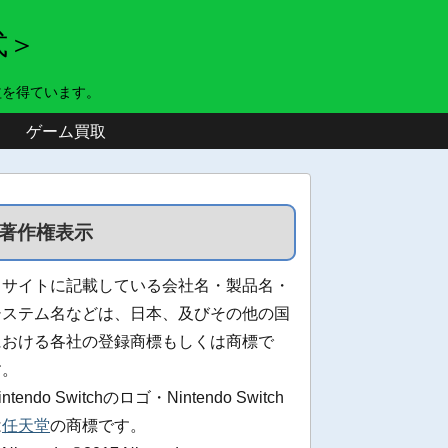
式＞
益を得ています。
ゲーム買取
著作権表示
当サイトに記載している会社名・製品名・
システム名などは、日本、及びその他の国
における各社の登録商標もしくは商標で
す。
intendo Switchのロゴ・Nintendo Switch
は
任天堂
の商標です。