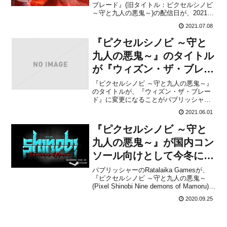
ブレード』(旧タイトル：ピクセルシノビ
～守と九人の悪鬼～)の配信日が、2021年
7月16日に決定しました。販売価格は
2021.07.08
1,200円(税込)に設定されています。本作
は、粉々に敵を切り刻んでいくステルス
『ピクセルシノビ ～守と
系忍者アクションゲームです。...
九人の悪鬼～』のタイトル
が『ウィズン・ザ・ブレー
ド』に変更に！
『ピクセルシノビ ～守と九人の悪鬼～』
のタイトルが、『ウィズン・ザ・ブレー
ド』に変更になることがパブリッシャー
のRatalaika Gamesから発表されました。
2021.06.01
リリース日は昨年9月の時点で今冬が予定
されていましたが、延期になったようで
『ピクセルシノビ ～守と
2021年夏を予定しているとのことです。
なお...
九人の悪鬼～』が国内コン
ソール向けとして今冬に発
売決定！
パブリッシャーのRatalaika Gamesが、
『ピクセルシノビ ～守と九人の悪鬼～
(Pixel Shinobi Nine demons of Mamoru)』
を国内コンソール向けとして今冬に発売
2020.09.25
することを発表しました。コンソールの
プラットフォームはPS4＆Xbox One＆...