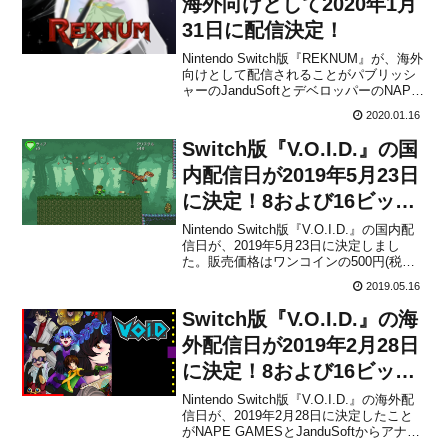
海外向けとして2020年1月
31日に配信決定！
Nintendo Switch版『REKNUM』が、海外
向けとして配信されることがパブリッシ
ャーのJanduSoftとデベロッパーのNAPE
GAMESから発表されました。正式なもの
2020.01.16
ではありませんが、北米eショップによる
と2020年1月31日に$4.99で配信を予定し
Switch版『V.O.I.D.』の国
ているとのこ...
内配信日が2019年5月23日
に決定！8および16ビット
タイトルに触発された横ス
Nintendo Switch版『V.O.I.D.』の国内配
信日が、2019年5月23日に決定しまし
クロールアクションアドベ
た。販売価格はワンコインの500円(税込)
ンチャーゲーム
ですが、6月5日 23:59までは割引価格の
2019.05.16
400円(税込)で購入できます。本作は、
2018年11月にPC(Steam)向けとしてリリ
Switch版『V.O.I.D.』の海
ース...
外配信日が2019年2月28日
に決定！8および16ビット
タイトルに触発された横ス
Nintendo Switch版『V.O.I.D.』の海外配
信日が、2019年2月28日に決定したこと
クロールアクションアドベ
がNAPE GAMESとJanduSoftからアナウ
ンスされました。米国での販売価格は