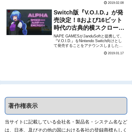
ンチャーゲーム
2019.02.08
$3.99に設定されています。※事前予約で
15％の割引があります。Ya puedes rea...
Switch版『V.O.I.D.』が発
売決定！8および16ビット
時代の古典的横スクロール
アクションアドベンチャー
NAPE GAMESがJanduSoftと提携して、
『V.O.I.D.』をNintendo Switch向けとし
ゲーム
て発売することをアナウンスしました。
配信日は発表されていませんが、すぐに
2019.01.17
登場する予定です。Thanks to
@JanduSoft our loved #VOID wi...
著作権表示
当サイトに記載している会社名・製品名・システム名など
は、日本、及びその他の国における各社の登録商標もしく