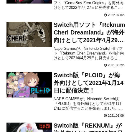
フト『GemaBoy Zero Origins』を海外向
定！
けとして2022年7月27日に発売すること
を発表しました。販売価格は$12.34に設
2022.07.02
定されており、ゲームは日本語にも対応
予定です。We have big surpri...
Switch用ソフト『Reknum
Cheri Dreamland』が海外
向けとして2021年4月29日
に発売決定！
Nape Gamesが、Nintendo Switch用ソフ
ト『Reknum Cheri Dreamland』を海外向
けとして2021年4月29日に発売すること
を発表しました。販売価格は$6.99に設定
2021.03.22
されています。本作は、アクション、探
索、パズルなどが満載の2Dプラットフォ
Switch版『PLOID』が海
ーマ...
外向けとして2021年1月14
日に配信決定！
NAPE GAMESが、Nintendo Switch版
『PLOID』を海外向けとして2021年1月
14日に配信することを発表しました。販
売価格は$2.99に設定されています。Our
2021.01.09
#PLOID #NES port will launch on
#NintendoSwitch ...
Switch版『REKNUM』が