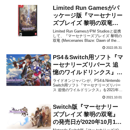
Limited Run Gamesがパ
ッケージ版『マーセナリー
ズブレイズ 黎明の双竜』
の予約受付を6月1日より開
Limited Run GamesがPM Studiosと提携
して、『マーセナリーズブレイズ 黎明の
始すると発表！
双竜 (Mercenaries Blaze: Dawn of the
Twin Dragons)』のNintendo Switch向けパ
2022.05.31
ッケージ版を発売することをアナウンス
しました...
PS4＆Switch用ソフト『マ
ーセナリーズリバース 追
憶のワイルドリンクス』が
2021年10月14日に発売決
ライドオンジャパンが、PS4＆Nintendo
Switch用ソフト『マーセナリーズリバー
定！
ス 追憶のワイルドリンクス』を2021年10
月14日に発売することを発表しました。
2021.10.01
価格は2,220円(税込)が予定されていま
す。【タクティカルSRPGマーセナリー
Switch版『マーセナリー
ズサーガシリーズ最新作！】2...
ズブレイズ 黎明の双竜』
の発売日が2020年10月1月
に決定！