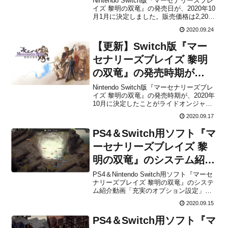
Nintendo Switch版『マーセナリーズブレ
イズ 黎明の双竜』の発売日が、2020年10
月1月に決定しました。販売価格は2,200
円(税込)に設定されています。※PS4版の
2020.09.24
発売時期と価格については未定です。本
作は、タクティカルシミュレーション
【更新】Switch版『マー
RPG「マーセナリーズサーガ」...
セナリーズブレイズ 黎明
の双竜』の発売時期が
2020年10月に決定！公式
Nintendo Switch版『マーセナリーズブレ
イズ 黎明の双竜』の発売時期が、2020年
HPとPVも公開
10月に決定したことがライドオンジャパ
ンから発表されました。PS4版の発売時
2020.09.17
期については未定です。【更新】動画が
再投稿されて、Switch版の発売日情報(発
PS4＆Switch用ソフト『マ
売日：10月1日、価格：税抜2...
ーセナリーズブレイズ 黎
明の双竜』のシステム紹介
動画「充実のオプション設
PS4＆Nintendo Switch用ソフト『マーセ
ナリーズブレイズ 黎明の双竜』のシステ
定」「ブレイズエクシー
ム紹介動画「充実のオプション設定」
ド」編が公開！
「ブレイズエクシード」編が、ライドオ
2020.09.15
ンジャパンから公開されました。下記か
ら共有された情報をチェックすることが
PS4＆Switch用ソフト『マ
できます。こんにちは！今日もマーセナ