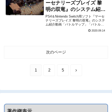
リーズブレ...
ーセナリーズブレイズ 黎
明の双竜』のシステム紹介
動画「バトルマップ」「バ
PS4＆Nintendo Switch用ソフト『マーセ
ナリーズブレイズ 黎明の双竜』のシステ
トルコマンド」編が公開！
ム紹介動画「バトルマップ」「バトルコ
マンド」編が、ライドオンジャパンから
2020.09.14
公開されました。下記から共有された情
報をチェックすることができます。こん
にちは！今週はマーセナリーズブレイズ
の特徴な...
次のページ
次
1
2
5
へ
著作権表示