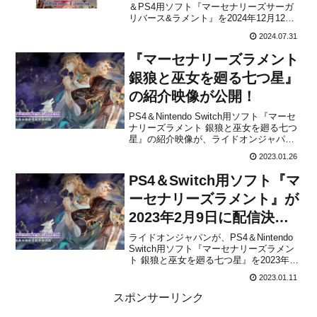
＆PS4用ソフト『マーセナリーズサーガ
リバース&ラメント』を2024年12月12日
に発売することを発表しました。本作
2024.07.31
は、ファンタジー世界を舞台にしたタク
ティカルSRPG『マーセナリーズサー
『マーセナリーズラメント
ガ』シリーズから、「マーセナリーズリ
バ...
銀狼と巫女を廻る七つ星』
の紹介映像が公開！
PS4＆Nintendo Switch用ソフト『マーセ
ナリーズラメント 銀狼と巫女を廻る七つ
星』の紹介映像が、ライドオンジャパン
から公開されました。下記から動画をチ
2023.01.26
ェックすることができます。『マーセナ
リーズラメント 銀狼と巫女を廻る七つ
PS4＆Switch用ソフト『マ
星』は、Nintendo Switch版が2...
ーセナリーズラメント』が
2023年2月9日に配信決
定！
ライドオンジャパンが、PS4＆Nintendo
Switch用ソフト『マーセナリーズラメン
ト 銀狼と巫女を廻る七つ星』を2023年2
月9日に発売することを発表しました。販
2023.01.11
売価格は2,220円(税込)が予定されていま
す。※プレスリリースによるとPS4版の
スポンサーリンク
発売日は未定とのこと【タクテ...