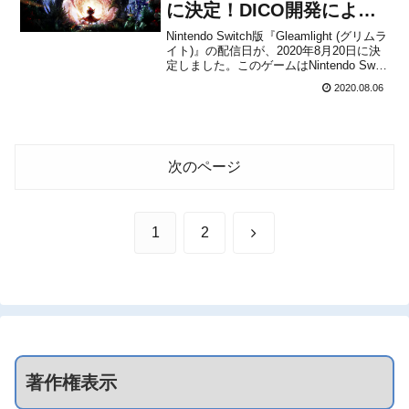
に決定！DICO開発による
2Dアクションアドベンチ
Nintendo Switch版『Gleamlight (グリムラ
イト)』の配信日が、2020年8月20日に決
ャーゲーム
定しました。このゲームはNintendo Swith
を含むPS4,Xbox One,PC(Steam)のマル
2020.08.06
チプラットフォームでリリースされ、販
売価格は1,980円（税込...
次のページ
次
1
2
へ
著作権表示