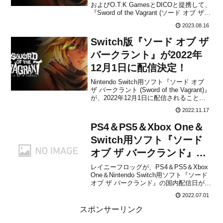
およびO.T.K GamesとDICOと提携して、
表！
『Sword of the Vagrant (ソード オブ ザ
バークラント)』のPS4＆Nintendo Switch
2023.08.16
向けパッケージ版を発売することをアナ
ウンスしました。販売価...
Switch版『ソード オブ ザ
バークラント』が2022年
12月1日に配信決定！
Nintendo Switch用ソフト『ソード オブ
ザ バークラント (Sword of the Vagrant)』
が、2022年12月1日に配信されることが
決定しました。販売価格は1,000円(税込)
2022.11.17
に設定されています。本作は、 美しい手
書き風グラフィックが魅力の2Dファン
PS4＆PS5＆Xbox One＆
タ...
Switch用ソフト『ソード
オブ ザ バークランド』の
配信日が2022年6月から延
レイニーフロッグが、PS4＆PS5＆Xbox
One＆Nintendo Switch用ソフト『ソード
期に！
オブ ザ バークランド』の国内配信日が
2022年6月から延期になることをアナウン
2022.07.01
スしました。新たな発売日は未定です
が、決まり次第お知らせがあります。
スポンサーリンク
「ソードオブザバークランド]」...