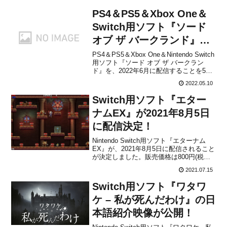
PS4＆PS5＆Xbox One＆
Switch用ソフト『ソード
オブ ザ バークランド』が
2022年6月に配信決定！
PS4＆PS5＆Xbox One＆Nintendo Switch
用ソフト『ソード オブ ザ バークラン
ド』を、2022年6月に配信することを5月
11日発売の「週刊ファミ通2022年5月26
2022.05.10
日号」でパブリッシャーのレイニーフロ
ッグがアナウンスしました。O.T.K
Switch用ソフト『エター
Gamesによって...
ナムEX』が2021年8月5日
に配信決定！
Nintendo Switch用ソフト『エターナム
EX』が、2021年8月5日に配信されること
が決定しました。販売価格は800円(税込)
に設定されています。本作は、80年代の
2021.07.15
アーケードゲームからインスピレーショ
ンを受け作られた、ファミコン時代のよ
Switch用ソフト『ワタワ
うなドット絵が特徴の2Dアクション...
ケ – 私が死んだわけ』の日
本語紹介映像が公開！