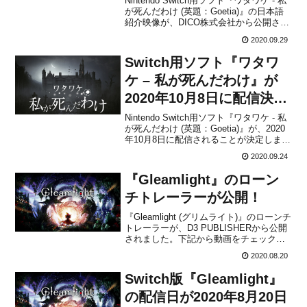
Nintendo Switch用ソフト『ワタワケ - 私
が死んだわけ (英題：Goetia)』の日本語
紹介映像が、DICO株式会社から公開され
ました。下記から動画をチェックするこ
2020.09.29
とができます。『ワタワケ ｰ 私が死んだ
わけ』Nintendo Switchで10月8日(金)に発
Switch用ソフト『ワタワ
売。...
ケ – 私が死んだわけ』が
2020年10月8日に配信決
定！
Nintendo Switch用ソフト『ワタワケ - 私
が死んだわけ (英題：Goetia)』が、2020
年10月8日に配信されることが決定しまし
た。販売価格は1,499円(税込)に設定され
2020.09.24
ています。本作は、自分の死の理由（わ
け）を解き明かす、ミステリーアドベン
『Gleamlight』のローン
チャーゲームです。...
チトレーラーが公開！
『Gleamlight (グリムライト)』のローンチ
トレーラーが、D3 PUBLISHERから公開
されました。下記から動画をチェックす
ることができます。本作は、DICO開発に
2020.08.20
よる新作2Dアクションアドベンチャーゲ
ームです。以下、任天堂公式サイトから
Switch版『Gleamlight』
本作の概要です。より多くの詳細は...
の配信日が2020年8月20日