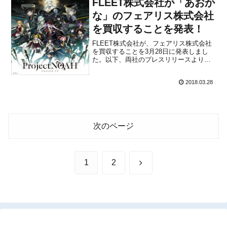
FLEET株式会社が「あおか
装版...
な」のフェアリス株式会社
を買収することを発表！
FLEET株式会社が、フェアリス株式会社
を買収することを3月28日に発表しまし
た。以下、両社のプレスリリースより。
FLEET株式会社による当社買収について
フェアリス株式会社（以下当社）と
2018.03.28
FLEET株式会社は、FLEET株式会社によ
る当社買収に関する基本合意書を締結す
ることで合意い...
次のページ
次
1
2
へ