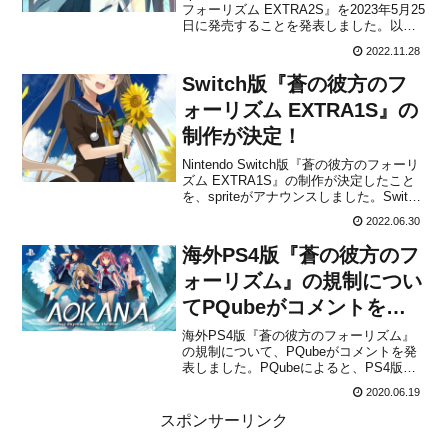
フォーリズム EXTRA2S』を2023年5月25
日に発売することを発表しました。以前
にアナウンスされたSwitch版『蒼の彼方
2022.11.28
のフォーリズム EXTRA1S』と同時発売
となり、新規イベントシーンを複数追加
Switch版『蒼の彼方のフ
し、パッケージ...
ォーリズム EXTRA1S』の
制作が決定！
Nintendo Switch版『蒼の彼方のフォーリ
ズム EXTRA1S』の制作が決定したこと
を、spriteがアナウンスしました。Switch
版には新規イベントシーンを複数追加
2022.06.30
し、パッケージ版・ダウンロード版どち
らも発売するとのこと。なお、発売日・
海外PS4版『蒼の彼方のフ
価格・詳細な仕様は後日発表され...
ォーリズム』の規制につい
てPQubeがコメントを発
表！
海外PS4版『蒼の彼方のフォーリズム』
の規制について、PQubeがコメントを発
表しました。PQubeによると、PS4版に
はゲーム内の画像やテキストの一部に修
2020.06.19
正が発生しており、これには変更された4
つのシーンと完全に削除された3つのシー
スポンサーリンク
ンが含まれます。現時点でどのようなシ
ーンやテキス...