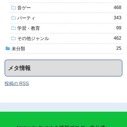
468
音ゲー
343
パーティ
99
学習・教育
462
その他ジャンル
25
未分類
メタ情報
投稿の RSS