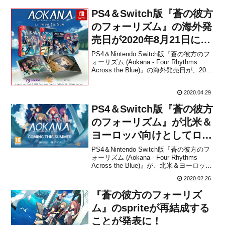
PS4＆Switch版『蒼の彼方
のフォーリズム』の海外発
売日が2020年8月21日に決
定！
PS4＆Nintendo Switch版『蒼の彼方のフ
ォーリズム (Aokana - Four Rhythms
Across the Blue)』の海外発売日が、2020
年8月21日に決定したことがPQubeと
NekoNyanから発表されました。本作は、
2020.04.29
spriteから2014年...
PS4＆Switch版『蒼の彼方
のフォーリズム』が北米＆
ヨーロッパ向けとしてロー
カライズされることが決
PS4＆Nintendo Switch版『蒼の彼方のフ
ォーリズム (Aokana - Four Rhythms
定！
Across the Blue)』が、北米＆ヨーロッパ
向けとしてローカライズして発売される
2020.02.26
ことがPQubeとNekoNyanから発表されま
した。リリース時期は、2020...
『蒼の彼方のフォーリズ
ム』のspriteが再結成する
ことが発表に！