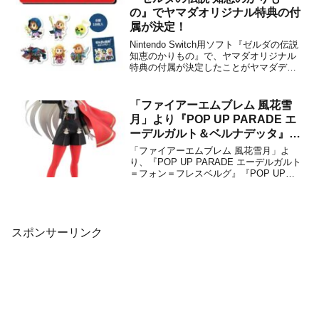
ンジン」をコンパクトな...
の』でヤマダオリジナル特典の付
属が決定！
Nintendo Switch用ソフト『ゼルダの伝説
知恵のかりもの』で、ヤマダオリジナル
特典の付属が決定したことがヤマダデン
キから発表になりました。ヤマダデンキ
グループでパッケージ版を購入すること
で、「オリジナルフレークシール」がも
「ファイアーエムブレム 風花雪
らえるとのこと。ゼルダやリンクなどが
月」より『POP UP PARADE エ
集結した、...
ーデルガルト＆ベルナデッタ』が
2022年11月に発売決定！
「ファイアーエムブレム 風花雪月」よ
り、『POP UP PARADE エーデルガルト
＝フォン＝フレスベルグ』『POP UP
PARADE ベルナデッタ＝フォン＝ヴァー
リ』が2022年11月に発売されることがグ
ッドスマイルカンパニーから発表されま
した。販売価格は各4,800円(税込...
スポンサーリンク