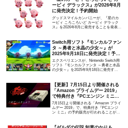
情報は、2018年9月20日時点の...
ービィ デラックス』が2026年8月
に発売決定！予約開始
グッドスマイルカンパニーが、『星のカ
ービィ ころころいど カービィ デラック
ス』を2026年8月に発売することを発表し
ました。任天堂の人気シリーズ『星のカ
ービィ』から、カプセルがボディになる
カプセルトイシリーズ『ころころいど』
Switch用ソフト『モンカルファン
がデラックスver.になって登場！サイズは
タ ～勇者と水晶の少女～』が
『ねんどろい...
2025年9月18日に発売決定！予約
開始
エクスペリエンスが、Nintendo Switch用
ソフト『モンカルファンタ ～勇者と水晶
の少女～』を2025年9月18日に発売する
ことを発表しました。本作は、エクスペ
リエンス新作タイトルとなる、懐かしく
も新しいコマンドRPGです。水晶に閉じ
【更新】7月15日より開催される
込められた少女と共に世界を救う為、勇
「Amazon プライムデー 2019」
者...
で特典付き『PCエンジン ミニ』
の予約販売が行われることが発
7月15日より開催される「Amazon プライ
表！
ムデー 2019」で、特典付き『PCエンジ
ン ミニ』の予約販売が行われることが発
表になりました。2019年7月15日 0時0分
(日本時間) より、予約受付が始まる予定
です。『PCエンジン mini』は、「PCエ
『ゼルダの伝説 知恵のかりも