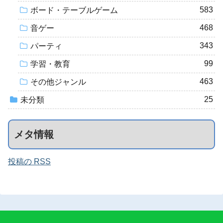
583
ボード・テーブルゲーム
468
音ゲー
343
パーティ
99
学習・教育
463
その他ジャンル
25
未分類
メタ情報
投稿の RSS