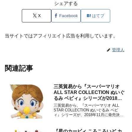
シェアする
X
Facebook
はてブ
当サイトではアフィリエイト広告を利用しています。
管理人
関連記事
三英貿易から『スーパーマリオ
ALL STAR COLLECTION ぬいぐ
るみ ベビィ』シリーズが2018年
11月に発売決定！
三英貿易から、『スーパーマリオ ALL
STAR COLLECTION ぬいぐるみ ベビ
ィ』シリーズが、2018年11月に発売決さ
れることが決定しました。ラインナップ
は次の通りで、販売価格は各1,620円(税
込)となります。※掲載している価格等の
『星のカービィ ころころいど カ