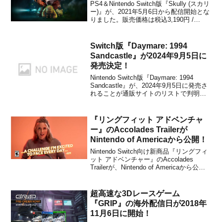
PS4＆Nintendo Switch版『Skully (スカリ
ー)』が、2021年5月6日から配信開始とな
りました。販売価格は税込3,190円 /
3,200円に設定されています。本作は、魔
法の土の力でよみがえったガイコツ
「Skully」を操って遊ぶ、フルボイスの
Switch版『Daymare: 1994
会話とカットシ...
Sandcastle』が2024年9月5日に
発売決定！
Nintendo Switch版『Daymare: 1994
Sandcastle』が、2024年9月5日に発売さ
れることが通販サイトのリストで判明し
ました。パッケージは通常版に加えて限
定版となるLimited Editionもあり、
Limited Editionには以下のアイテ...
『リングフィット アドベンチャ
ー』のAccolades Trailerが
Nintendo of Americaから公開！
Nintendo Switch向け新商品『リングフィ
ット アドベンチャー』のAccolades
Trailerが、Nintendo of Americaから公開
されました。興味のある方は、下記から
動画をチェックしてみてください。リン
グフィット アドベンチャー -Switchpos...
超高速な3Dレースゲーム
『GRIP』の海外配信日が2018年
11月6日に開始！