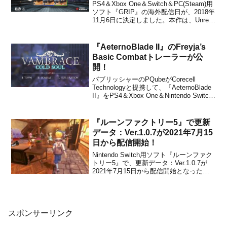
PS4＆Xbox One＆Switch＆PC(Steam)用
ソフト『GRIP』の海外配信日が、2018年
11月6日に決定しました。本作は、Unreal
Engine 4を使って開発されている超高速
な3Dレースゲームです。2015年の
Kickstarterキャンペーンでプロジェク
『AeternoBlade II』のFreyja’s
ト...
Basic Combatトレーラーが公
開！
パブリッシャーのPQubeがCorecell
Technologyと提携して、『AeternoBlade
II』をPS4＆Xbox One＆Nintendo Switch
向けとして2019年秋にリリースすること
を発表しました。現時点では価格や物理
的な販売については、何も語られてい...
『ルーンファクトリー5』で更新
データ：Ver.1.0.7が2021年7月15
日から配信開始！
Nintendo Switch用ソフト『ルーンファク
トリー5』で、更新データ：Ver.1.0.7が
2021年7月15日から配信開始となったこ
とがマーベラスから発表されました。さ
まざまな不具合の修正や変更などを含む
パッチになります。以下、ルーンファク
トリー5 公式サイトより更新内容...
スポンサーリンク