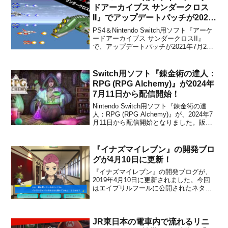
ームです。家族や...
ドアーカイブス サンダークロス
II』でアップデートパッチが2021
年7月22日から配信開始！
PS4＆Nintendo Switch用ソフト『アーケ
ードアーカイブス サンダークロスII』
で、アップデートパッチが2021年7月22
日から配信開始となったことがハムスタ
ーから発表されました。タイトル画面で
「↑↑↓↓←→←→BA」と入力すると、
Switch用ソフト『錬金術の達人：
BGMが流れるようになったとのことで...
RPG (RPG Alchemy)』が2024年
7月11日から配信開始！
Nintendo Switch用ソフト『錬金術の達
人：RPG (RPG Alchemy)』が、2024年7
月11日から配信開始となりました。販売
価格は1,179円(税込)に設定されていま
す。本作は、『錬金術の達人：オリジン
(Alchemy: Origins)』のデベロッパーErr...
『イナズマイレブン』の開発ブロ
グが4月10日に更新！
『イナズマイレブン』の開発ブログが、
2019年4月10日に更新されました。今回
はエイプリルフールに公開されたネタ
「イナズマ☆ルーフリルパ！」について
の秘話となっています。【超速報！】イ
ナズマイレブンのアドベンチャーゲーム
「イナズマ☆ルーフリルパ！」の発売が
JR東日本の電車内で流れるリニ