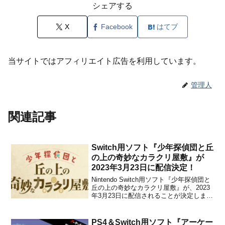
シェアする
X
Facebook
はてブ
当サイトではアフィリエイト広告を利用しています。
管理人
関連記事
Switch用ソフト『少年探偵団と丘
の上の奇妙なカラクリ屋敷』が
2023年3月23日に配信決定！
Nintendo Switch用ソフト『少年探偵団と
丘の上の奇妙なカラクリ屋敷』が、2023
年3月23日に配信されることが決定しまし
た。販売価格は1,980円(税込)に設定され
ています。本作は、紙とNintendo Switch
を使って遊ぶ、ユニークな謎解き脱出ゲ
PS4＆Switch用ソフト『アーケー