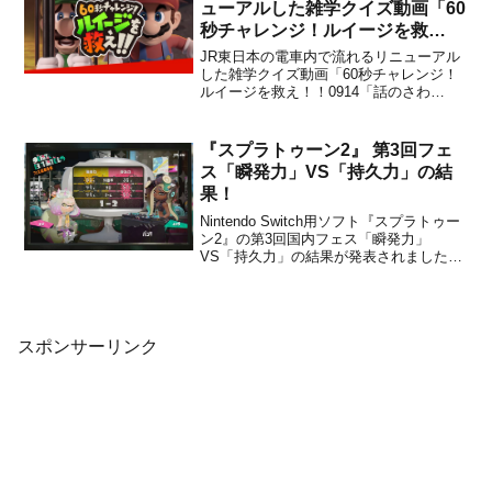
決定！！世界戦に向けて奮...
ューアルした雑学クイズ動画「60
秒チャレンジ！ルイージを救
え！！0914「話のさわり」」が
JR東日本の電車内で流れるリニューアル
公開！
した雑学クイズ動画「60秒チャレンジ！
ルイージを救え！！0914「話のさわ
り」」が、任天堂から公開されました。
下記から動画をチェックすることができ
ます。＜ニンテンドートピックス＞＜特
『スプラトゥーン2』 第3回フェ
設ページ＞※毎週月曜日に更新とのこ
ス「瞬発力」VS「持久力」の結
と。JR東日本の電車内で流...
果！
Nintendo Switch用ソフト『スプラトゥー
ン2』の第3回国内フェス「瞬発力」
VS「持久力」の結果が発表されました。
以下、動画と結果です。【リザルト】得
票率：瞬発力65％、持久力35％勝率（ソ
ロ）：瞬発力49％、持久力51％勝率(チー
ム)：瞬発力49％、持久力51％最終結...
スポンサーリンク