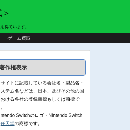
式＞
益を得ています。
ゲーム買取
著作権表示
当サイトに記載している会社名・製品名・
システム名などは、日本、及びその他の国
における各社の登録商標もしくは商標で
す。
intendo Switchのロゴ・Nintendo Switch
は
任天堂
の商標です。