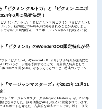
ら『ピクミン クルトガ』と『ピクミン ユニボ
024年6月に発売決定！
クミン クルトガ』1.青ピクミン 2.黄ピクミン 3.赤ピクミンと
ルワン』(全9種)が2024年6月に発売されることが決定しまし
ガが各1,100円(税込)、ユニボールワンが各550円(税込)に設定
ン ...
ソフト『ピクミン4』のWonderGOO限定特典が発
itch用ソフト『ピクミン4』のWonderGOO オリジナル特典が発表にな
erGOOでパッケージ版を予約することで、先着購入特典として
(幅30mm x 長さ5m)」がもらえるとのこと。特典のデザインは
..
ソフト『マージャンマスターズ』が2021年11月11
始！
ch用ソフト『マージャンマスターズ (Mahjong Masters)』が、2021年
信開始となりました。販売価格は449円(税込)に設定されています。
のパズルボードを備えた、古典的な麻雀ゲームです。以下、任天堂