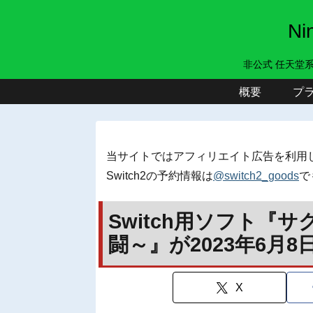
N
非公式 任天堂
概要
プ
当サイトではアフィリエイト広告を利用
Switch2の予約情報は
@switch2_goods
で
Switch用ソフト『
闘～』が2023年6月
X