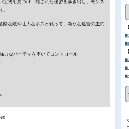
い宝物を見つけ、隠された秘密を暴き出し、モンス
う。
危険な敵や壮大なボスと戦って、新たな迷宮の主の
。
る強力なパーティを率いてコントロール
ン
ム
ved.