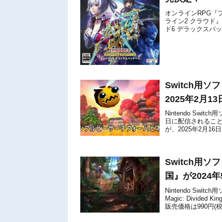
オンラインRPG『
ライン2 クラウド』
ド6 デラックスパッケ
デラックスパッ...
Switch用
2025年2月
Nintendo Sw
日に配信されること
が、2025年2月1
新しい家を見つけ..
Switch用ソフ
国』が2024
Nintendo Switch
Magic: Divid
販売価格は990円(