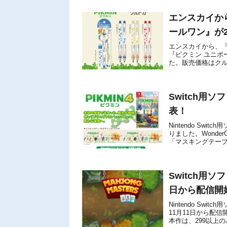
エンスカイか
ールワン』が2
エンスカイから、『ピ
『ピクミン ユニボー
た。販売価格はクルト
されています。ピクミ
Switch用
表！
Nintendo Sw
りました。Wond
「マスキングテープ 
下記の通りです。【.
Switch用
日から配信開
Nintendo Swit
11月11日から配
本作は、299以上