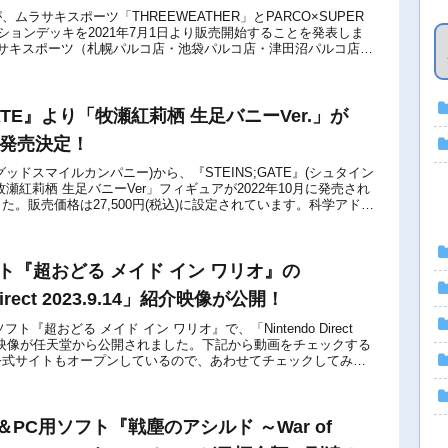
ムラサキスポーツ「THREEWEATHER」とPARCO×SUPER
ーションデッキを2021年7月1日より販売開始することを発表しま
ラサキスポーツ（札幌パルコ店・池袋パルコ店・津田沼パルコ店・
ルコ店・広...
GATE』より「牧瀬紅莉栖 生足バニーVer.」が
月に発売決定！
：グッドスマイルカンパニー)から、『STEINS;GATE』(シュタイン
瀬紅莉栖 生足バニーVer」フィギュアが2022年10月に発売され
た。販売価格は27,500円(税込)に設定されています。科学アドベ
.
ソフト『超おどる メイド イン ワリオ』の
Direct 2023.9.14」紹介映像が公開！
ch用ソフト『超おどる メイド イン ワリオ』で、「Nintendo Direct
」の紹介映像が任天堂から公開されました。下記から動画をチェックする
公式サイトもオープンしているので、あわせてチェックしてみて
ch＆PC用ソフト『戦塵のアシルド ～War of