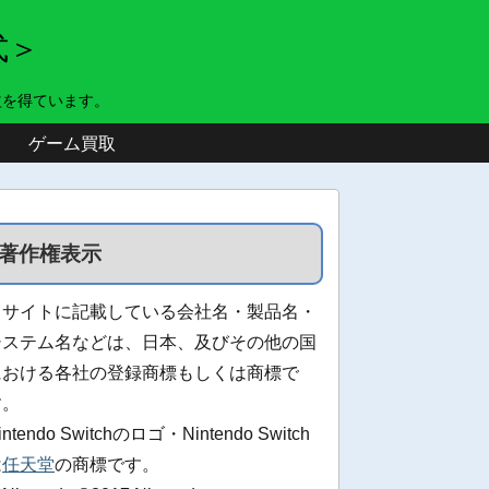
式＞
益を得ています。
ゲーム買取
著作権表示
当サイトに記載している会社名・製品名・
システム名などは、日本、及びその他の国
における各社の登録商標もしくは商標で
す。
intendo Switchのロゴ・Nintendo Switch
は
任天堂
の商標です。