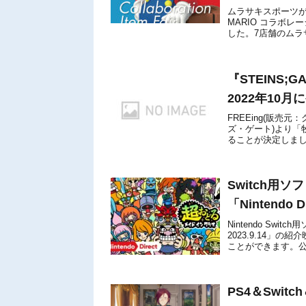
ムラサキスポーツが、
MARIO コラボレ
した。7店舗のム
松本パルコ店・静岡パ
『STEINS;
2022年10
FREEing(販売元
ズ・ゲート)より「牧
ることが決定しまし
ンチャーシリーズ..
Switch用
「Nintendo 
Nintendo Swit
2023.9.14
ことができます。
ください。【...
PS4＆Swit