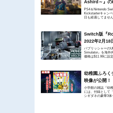
Ashird～』
PS4＆Nintendo 
Kickstarter
日も経過してませんが
投...
Switch版『R
2022年2月
パブリッシャーのUltima
Simulator』
価格は$11.99に
幼稚園ふろくチ
映像が公開！
小学館の雑誌『幼稚
には、付録として「N
シギダネの豪華3
デザインの「ポケモン