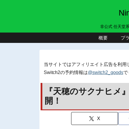
N
非公式 任天堂
概要
プ
当サイトではアフィリエイト広告を利用
Switch2の予約情報は
@switch2_goods
で
『天穂のサクナヒメ
開！
X