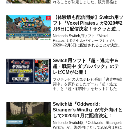
れることが決定しました。販売価格は
3,499円(税込)に設定されています。本作
は、 自分だけの庭を自由にデザインし、
そこで育てた植物を収穫して販売ができ
【体験版も配信開始】Switch用ソ
る、スローライフなガー...
フト『Voxel Pirates』が2020年2
月6日に配信決定！サクッと遊べ
るお手軽アクションゲーム
Nintendo Switch用ソフト『Voxel
Pirates（ボクセルパイレーツ）』が、
2020年2月6日に配信されることが決定し
ました。販売価格は850円(税込)に設定さ
れており、1月23日より「あらかじめダウ
ンロード」が開始される予定です。【更
Switch用ソフト『超・逃走中＆
新】発売日の2月6日より、...
超・戦闘中 ダブルパック』のテ
レビCMが公開！
フジテレビの人気テレビ番組「逃走中/戦
闘中」を原作としたゲーム「超・逃走
中」と「超・戦闘中」をセットにした
Nintendo Switch用ソフト『超・逃走中＆
超・戦闘中 ダブルパック』が、2018年11
月29日に発売されます。本日、発売に先
Switch版『Oddworld:
駆けてテレビCMがバンダイナムコエンタ
Stranger’s Wrath』が海外向けと
ー...
して2020年1月に配信決定！
Nintendo Switch版『Oddworld: Stranger's
Wrath』が、海外向けとして2020年1月に