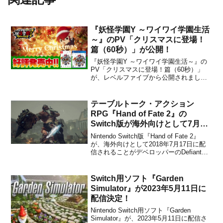
『妖怪学園Y ～ワイワイ学園生活
～』のPV「クリスマスに登場！
篇（60秒）」が公開！
『妖怪学園Y ～ワイワイ学園生活～』の
PV「クリスマスに登場！篇（60秒）」
が、レベルファイブから公開されまし
た。下記から動画をチェックすることが
できます。#メリークリスマス✨ゲーム
『#妖怪学園Y ～ワイワイ学園生活～』の
テーブルトーク・アクション
魅力を、ぎゅっと詰め込んだクリスマス
RPG『Hand of Fate 2』の
特別PVを大公開🎅📺キ...
Switch版が海外向けとして7月17
日に配信決定！
Nintendo Switch版『Hand of Fate 2』
が、海外向けとして2018年7月17日に配
信されることがデベロッパーのDefiant
Developmentからアナウンスされまし
た。It's happening. Hand of Fate 2 is
coming ...
Switch用ソフト『Garden
Simulator』が2023年5月11日に
配信決定！
Nintendo Switch用ソフト『Garden
Simulator』が、2023年5月11日に配信さ