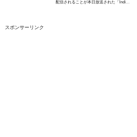
配信されることが本日放送された「Indie
World Showcase 12.10.2019」で発表され
ました。本作は、国内では『エイブ・
ア・ゴーゴー』とい...
スポンサーリンク