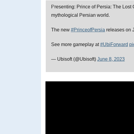
Presenting: Prince of Persia: The Lost
mythological Persian world.
The new
#PrinceofPersia
releases on J
See more gameplay at
#UbiForward
pi
— Ubisoft (@Ubisoft)
June 8, 2023