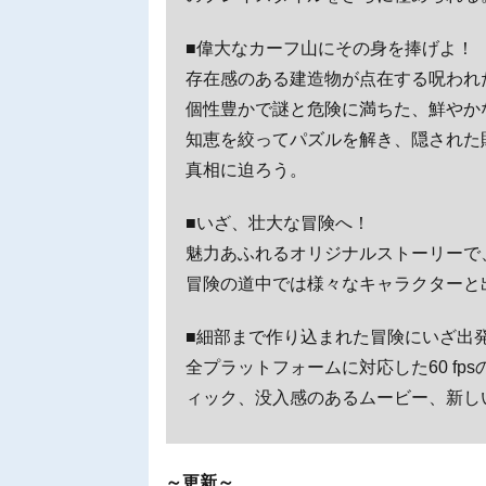
■偉大なカーフ山にその身を捧げよ！
存在感のある建造物が点在する呪われ
個性豊かで謎と危険に満ちた、鮮やか
知恵を絞ってパズルを解き、隠された
真相に迫ろう。
■いざ、壮大な冒険へ！
魅力あふれるオリジナルストーリーで
冒険の道中では様々なキャラクターと
■細部まで作り込まれた冒険にいざ出
全プラットフォームに対応した60 f
ィック、没入感のあるムービー、新し
～更新～