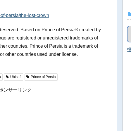
of-persia/the-lost-crown
 Reserved. Based on Prince of Persia® created by
ogo are registered or unregistered trademarks of
her countries. Prince of Persia is a trademark of
投
r other countries used under license.
h
Ubisoft
Prince of Persia
ポンサーリンク