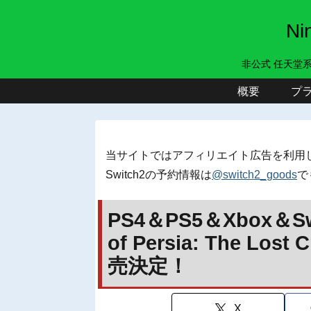
N
非公式 任天堂
概要
プ
当サイトではアフィリエイト広告を利用
Switch2の予約情報は
@switch2_goods
で
PS4＆PS5＆Xbox＆S
of Persia: The L
売決定！
X