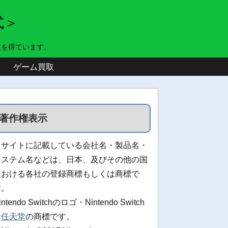
式＞
益を得ています。
ゲーム買取
著作権表示
当サイトに記載している会社名・製品名・
システム名などは、日本、及びその他の国
における各社の登録商標もしくは商標で
す。
intendo Switchのロゴ・Nintendo Switch
は
任天堂
の商標です。