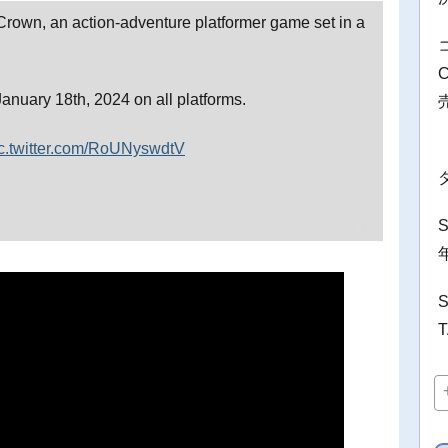
 Crown, an action-adventure platformer game set in a
anuary 18th, 2024 on all platforms.
c.twitter.com/RoUNyswdtV