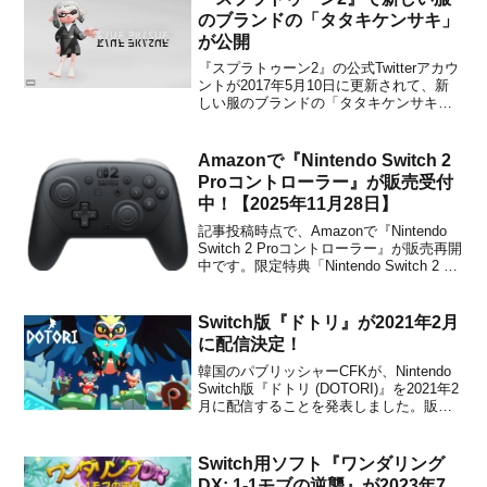
のブランドの「タタキケンサキ」
が公開
『スプラトゥーン2』の公式Twitterアカウ
ントが2017年5月10日に更新されて、新
しい服のブランドの「タタキケンサキ」
が公開されました。「タタキケンサキ」
はデザイナーが自らの名を冠したブラン
ド。モノトーンを中心にした、シンプル
Amazonで『Nintendo Switch 2
ながら構築的なデザインが、都会の若者
Proコントローラー』が販売受付
に受け入れら...
中！【2025年11月28日】
記事投稿時点で、Amazonで『Nintendo
Switch 2 Proコントローラー』が販売再開
中です。限定特典「Nintendo Switch 2 ロ
ゴデザインステッカー」付きのほうを購
入可能でした。購入を考えていた方はチ
ェックしてみてはいかがでしょうか？
Switch版『ドトリ』が2021年2月
Amazonで購入...
に配信決定！
韓国のパブリッシャーCFKが、Nintendo
Switch版『ドトリ (DOTORI)』を2021年2
月に配信することを発表しました。販売
価格は未定です。本作は、独特の3Dグラ
フィックとドラマチックなBGM、そして
パズル要素のある横スクロールのプラッ
Switch用ソフト『ワンダリング
トフォーム・アクションゲーム...
DX: 1-1モブの逆襲』が2023年7