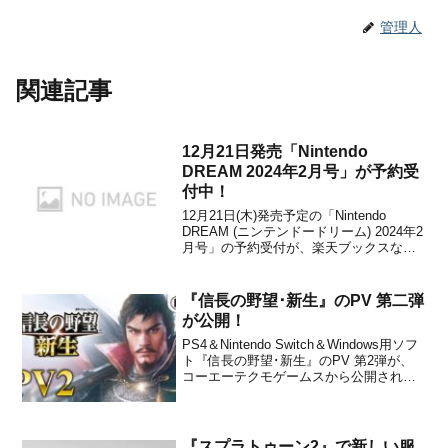
管理人
関連記事
12月21日発売「Nintendo
DREAM 2024年2月号」が予約受
付中！
12月21日(木)発売予定の「Nintendo
DREAM (ニンテンドードリーム) 2024年2
月号」の予約受付が、楽天ブックスなど
で開始されています。ニンドリ 2024年2
月号は、有料追加コンテンツも配信され
てますます盛り上がるを見せる、『ポケ
『信長の野望･新生』のPV 第二弾
ットモンスター スカーレット・バ...
が公開！
PS4＆Nintendo Switch＆Windows用ソフ
ト『信長の野望･新生』のPV 第2弾が、
コーエーテクモゲームスから公開されま
した。下記から最新PVをチェックするこ
とができます。いよいよ7月21日発売！シ
リーズ最新作『信長の野望･新生』。氷川
きよしさんによるテーマソング...
『スプラトゥーン2』で新しい服