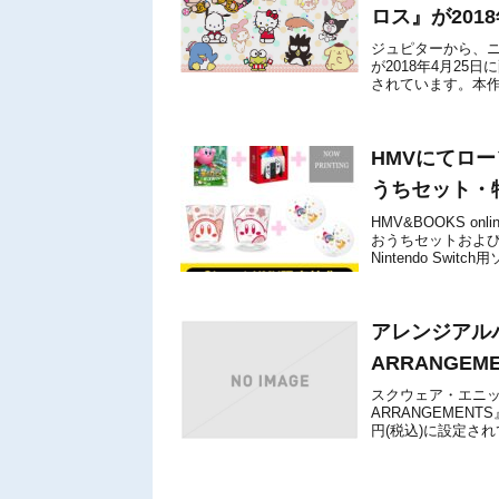
ロス』が201
ジュピターから、ニ
が2018年4月25
されています。本
ーたちが多数登場す
HMVにてロ
うちセット・
HMV&BOOKS 
おうちセットおよ
Nintendo S
ローソン限定のオリジ
アレンジアルバム『
ARRANGEM
スクウェア・エニックスが
ARRANGEMEN
円(税込)に設定さ
曲を本...