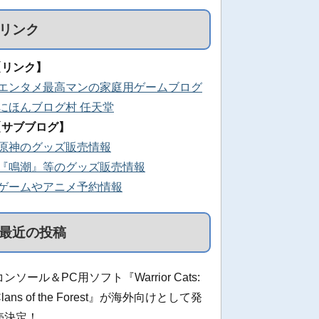
リンク
【リンク】
■エンタメ最高マンの家庭用ゲームブログ
■にほんブログ村 任天堂
【サブブログ】
■原神のグッズ販売情報
■『鳴潮』等のグッズ販売情報
■ゲームやアニメ予約情報
最近の投稿
コンソール＆PC用ソフト『Warrior Cats:
Clans of the Forest』が海外向けとして発
売決定！