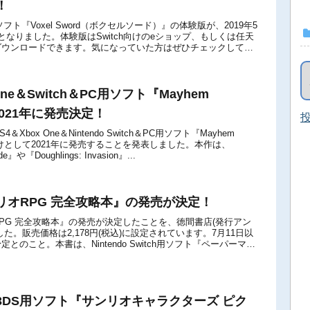
！
tch用ソフト『Voxel Sword（ボクセルソード）』の体験版が、2019年5
となりました。体験版はSwitch向けのeショップ、もしくは任天
ダウンロードできます。気になっていた方はぜひチェックしてみ
..
One＆Switch＆PC用ソフト『Mayhem
が2021年に発売決定！
投
PS4＆Xbox One＆Nintendo Switch＆PC用ソフト『Mayhem
外向けとして2021年に発売することを発表しました。本作は、
de』や『Doughlings: Invasion』...
リオRPG 完全攻略本』の発売が決定！
PG 完全攻略本』の発売が決定したことを、徳間書店(発行アン
た。販売価格は2,178円(税込)に設定されています。7月11日以
とのこと。本書は、Nintendo Switch用ソフト『ペーパーマリ
本です...
3DS用ソフト『サンリオキャラクターズ ピク