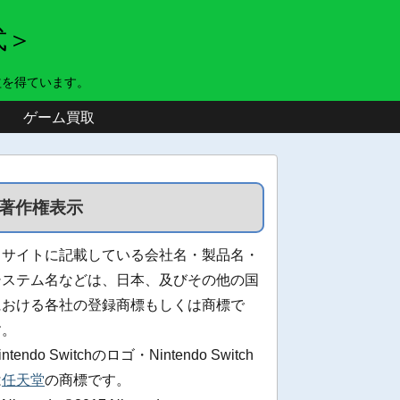
式＞
益を得ています。
ゲーム買取
著作権表示
当サイトに記載している会社名・製品名・
システム名などは、日本、及びその他の国
における各社の登録商標もしくは商標で
す。
intendo Switchのロゴ・Nintendo Switch
は
任天堂
の商標です。