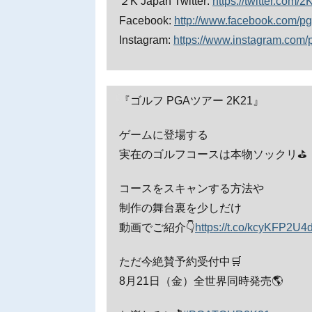
２K Japan Twitter:
https://twitter.com/
Facebook:
http://www.facebook.com/pg
Instagram:
https://www.instagram.com/
『ゴルフ PGAツアー 2K21』
ゲームに登場する
実在のゴルフコースは本物ソックリ⛳
コースをスキャンする方法や
制作の舞台裏を少しだけ
動画でご紹介👇
https://t.co/kcyKFP2U4
ただ今絶賛予約受付中🛒
8月21日（金）全世界同時発売🌎