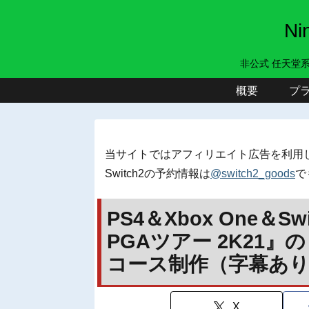
N
非公式 任天堂
概要
プ
当サイトではアフィリエイト広告を利用
Switch2の予約情報は
@switch2_goods
で
PS4＆Xbox One＆
PGAツアー 2K21
コース制作（字幕あ
X