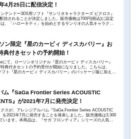
8年4月25日に配信決定！
ンテンドー3DS用ソフト『サンリオキャラクターズ ピクロス』
日に配信されることが決定しました。販売価格は700円(税込)に設定
作は、「ハローキティ」を始めとするサンリオの人気キャラクタ
るピクロスゲームです。ピ...
ーソン限定『星のカービィ ディスカバリー』お
特典付きセットの予約開始！
onlineにて、ローソンオリジナル『星のカービィ ディスカバリー』
び特典付きセットの予約受付が開始になりました。こちらは、
witch用ソフト『星のカービィ ディスカバリー』のパッケージ版に加え、
ナルグッ...
SaGa Frontier Series ACOUSTIC
ENTS』が2021年7月に発売決定！
、アレンジアルバム『SaGa Frontier Series ACOUSTIC
TS』を2021年7月に発売することを発表しました。販売価格は3,300
れています。本商品は、『サガ フロンティア』シリーズの人気楽