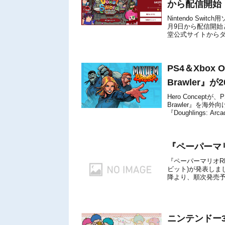
から配信開始
Nintendo Swi
月9日から配信開始
堂公式サイトから
てください。見逃し.
PS4＆Xbox 
Brawler』
Hero Conceptが、
Brawler』を海
『Doughlings: Arca
『ペーパーマ
『ペーパーマリオR
ビット)が発表しまし
降より、順次発売予定
オRPG』の完全攻略
ニンテンドー