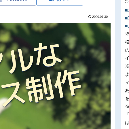
©
2020.07.30
※
「