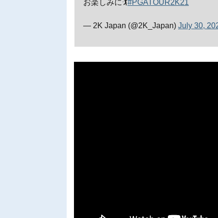
お楽しみに🏌️
#PGATOUR2K21
— 2K Japan (@2K_Japan)
July 30, 20