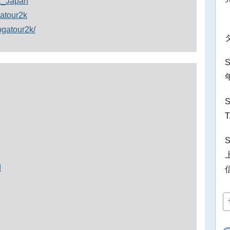
2K_Japan
atour2k
pgatour2k/
d