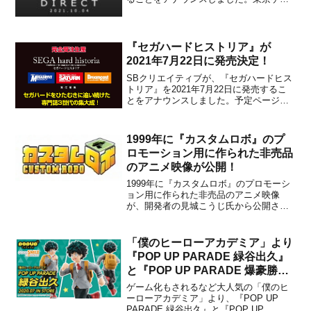
ムショウの振り返りをメインに、2022年1
月27日に発売されることが決定したPS4
＆Xbox One＆Xbox Series＆Nintend...
『セガハードヒストリア』が
2021年7月22日に発売決定！
SBクリエイティブが、『セガハードヒス
トリア』を2021年7月22日に発売するこ
とをアナウンスしました。予定ページ数
は480ページで、販売価格は16,500円(税
込)に設定されています。本書は、
「BEEP!メガドライブ」「セガサターン
1999年に『カスタムロボ』のプ
マガジン」「ドリームキャストマガジ
ロモーション用に作られた非売品
ン」責任編集...
のアニメ映像が公開！
1999年に『カスタムロボ』のプロモーシ
ョン用に作られた非売品のアニメ映像
が、開発者の見城こうじ氏から公開され
ました。興味のある方は、下記から動画
をチェックしてみてください。1999年に
『カスタムロボ』のプロモーション用に
「僕のヒーローアカデミア」より
作られた非売品のアニメです。VHSテー
『POP UP PARADE 緑谷出久』
プからサルベージしま...
と『POP UP PARADE 爆豪勝
己』が2020年7月に発売決定！
ゲーム化もされるなど大人気の「僕のヒ
ーローアカデミア」より、『POP UP
PARADE 緑谷出久』と『POP UP