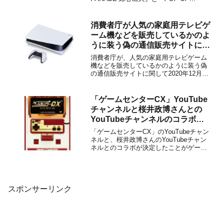
PARADE 爆豪勝己』が2020年7月に発売
されることがグッドスマイルカンパニー
から発表されました。販売価格は各3,545
消費者庁が人気の家庭用テレビゲ
円＋税に設定されています。本日より、
ーム機などを販売しているかのよ
予...
うに装う偽の通信販売サイトに関
して注意喚起！
消費者庁が、人気の家庭用テレビゲーム
機などを販売しているかのように装う偽
の通信販売サイトに関して2020年12月10
日に注意喚起を行いました。令和２年の
夏以降、通信販売サイトで、人気の家庭
用テレビゲーム機やゲームソフトを注文
「ゲームセンターCX」YouTube
して代金を支払ったものの、商品が届か
チャンネルと桜井政博さんとの
ないという相談が各地...
YouTubeチャンネルのコラボが
決定！
「ゲームセンターCX」のYouTubeチャン
ネルと、桜井政博さんのYouTubeチャン
ネルとのコラボが決定したことがゲーム
センターCX 番組公式Xアカウントで発表
になりました。GCCXの最新DVD-BOXが
予約受付中！【Amazon.co.jp】
■【Amazon.co.jp限定】...
スポンサーリンク