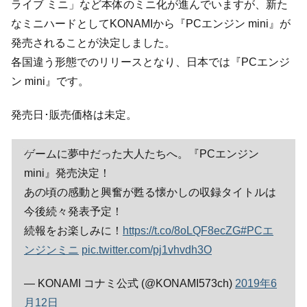
ライブ ミニ」など本体のミニ化が進んでいますが、新た
なミニハードとしてKONAMIから『PCエンジン mini』が
発売されることが決定しました。
各国違う形態でのリリースとなり、日本では『PCエンジ
ン mini』です。
発売日･販売価格は未定。
ゲームに夢中だった大人たちへ。『PCエンジン
mini』発売決定！
あの頃の感動と興奮が甦る懐かしの収録タイトルは
今後続々発表予定！
続報をお楽しみに！
https://t.co/8oLQF8ecZG
#PCエ
ンジンミニ
pic.twitter.com/pj1vhvdh3O
— KONAMI コナミ公式 (@KONAMI573ch)
2019年6
月12日