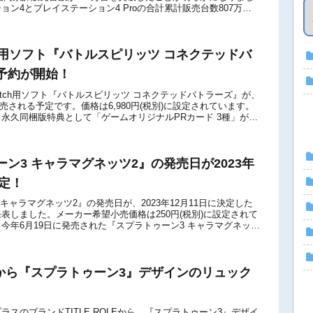
ョン4とプレイステーション4 Proの合計累計販売台数807万
...
tch用ソフト『バトルスピリッツ コネクテッドバ
予約が開始！
o Switch用ソフト『バトルスピリッツ コネクテッドバトラーズ』が、
に発売される予定です。価格は6,980円(税別)に設定されています。
永久同梱版特典として「ゲームオリジナルPRカード 3種」が封
...
ン3 キャラマグネッツ2』の発売日が2023年
決定！
キャラマグネッツ2』の発売日が、2023年12月11日に決定した
表しました。メーカー希望小売価格は250円(税別)に設定されて
今年6月19日に発売された『スプラトゥーン3 キャラマグネッ
『スプラトゥーン3...
OLEから『スプラトゥーン3』デザインのリュック
ラスのブランドTITLE ROLEから、『スプラトゥーン3』デザイ