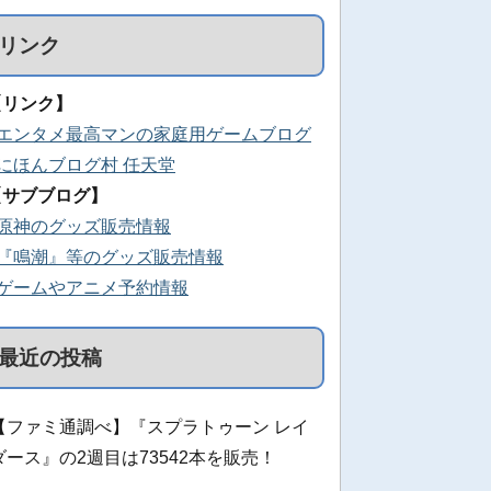
リンク
【リンク】
■エンタメ最高マンの家庭用ゲームブログ
■にほんブログ村 任天堂
【サブブログ】
■原神のグッズ販売情報
■『鳴潮』等のグッズ販売情報
■ゲームやアニメ予約情報
最近の投稿
【ファミ通調べ】『スプラトゥーン レイ
ダース』の2週目は73542本を販売！