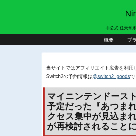
N
非公式 任天堂
概要
プ
当サイトではアフィリエイト広告を利用
Switch2の予約情報は
@switch2_goods
で
マイニンテンドースト
予定だった『あつまれ
クセス集中が見込ま
が再検討されること