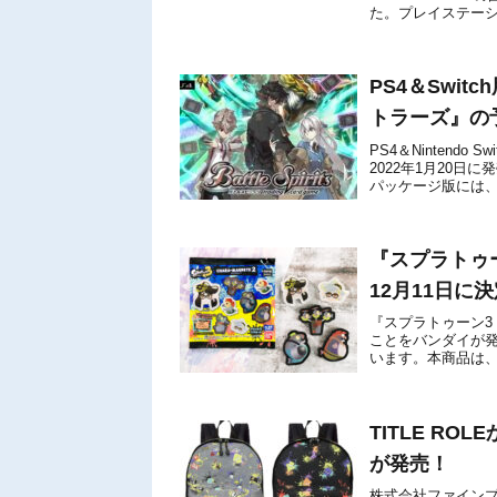
た。プレイステーシ
7756台を上回り、現行
PS4＆Swi
トラーズ』の
PS4＆Nintend
2022年1月20日
パッケージ版には、
入されます。【永久同
『スプラトゥー
12月11日に
『スプラトゥーン3 
ことをバンダイが発
います。本商品は、
ツ』の第二弾となる、
TITLE R
が発売！
株式会社ファインプ