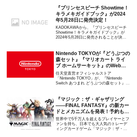
内においてメーカー希望小売価格が、来
週の2026年5月25日(月)より49,980円(税
『プリンセスピーチ Showtime！
込...
キラメキガイドブック』が2024
年5月28日に発売決定！
KADOKAWAから、『プリンセスピーチ
Showtime！キラメキガイドブック』が
2024年5月28日に発売されることが決定
しました。販売価格は1,980円(税込)に設
定されています。本書は、2024年3月22
日に発売されたNintendo Switch用ソフト
Nintendo TOKYOが『どうぶつの
『プリンセスピー...
森セット』『マリオカート ライ
ブ ホームサーキット』のWeb抽
選予約販売を行うと発表！
任天堂直営オフィシャルストア
【10/13～10/15】
「Nintendo TOKYO」が、『Nintendo
Switch あつまれ どうぶつの森セット』
『マリオカート ライブ ホームサーキッ
ト』のWeb抽選予約販売を行うと発表し
ました。10月19日以降の販売分となりま
『マジック：ザ・ギャザリング
す。『マリオカート ライブ ホームサ...
——FINAL FANTASY』の新カー
ドとメカニズムを発表！予約も受
付中
世界中で5千万人を超えるプレイヤーとフ
ァンを持ち、日本でも大人気のトレーデ
ィングカードゲーム「マジック：ザ・ギ
ャザリング」に、スクウェア・エニック