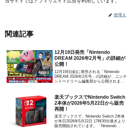
当サイトではアフィリエイト広告を利用しています。
管理人
関連記事
12月19日発売「Nintendo
DREAM 2026年2月号」の詳細が
公開！
12月19日(金)に発売される「Nintendo
DREAM 2026年2月号」の詳細が、ニンテ
ンドードリーム編集部から公開されまし
た。今回のNintendo Dreamでは、最新作
『カービィのエアライダー』を特集でお
届け！これまでのシリーズを思い出させ
楽天ブックスでNintendo Switch
る演出がいっぱい!?そんな...
2本体が2026年5月22日から販売
再開！
楽天ブックスで、Nintendo Switch 2本体
が本日2026年5月22日 17時30分過ぎより
販売開始されています。「Nintendo
Switch 2 日本語・国内専用」は、日本国