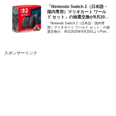
スが展開するRPG「ファイナルファンタ
ジー」が参戦決定！2025年6月13日に、
「Nintendo Switch 2（日本語・
「マジック：ザ・ギャザリング」のブラ
国内専用）マリオカート ワール
ンド「ユニバースビ...
ド セット」の抽選交換が8月20日
よりPontaで実施！
「Nintendo Switch 2（日本語・国内専
用）マリオカート ワールド セット」の抽
選交換が、本日2025年8月20日よりPonta
特典交換 公式サイトで開始になりまし
た。これは、 抽選期間中に対象商品をご
応募いただいた方の中から抽選で、
「Nintendo Switch ...
スポンサーリンク