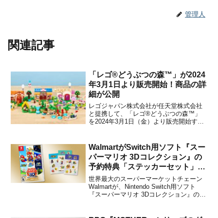
管理人
関連記事
「レゴ®どうぶつの森™」が2024
年3月1日より販売開始！商品の詳
細が公開
レゴジャパン株式会社が任天堂株式会社
と提携して、「レゴ®どうぶつの森™」
を2024年3月1日（金）より販売開始する
ことを発表しました。「レゴどうぶつの
森」とは、人気ゲームシリーズ『どうぶ
つの森』とコラボレーションした、
WalmartがSwitch用ソフト『スー
LEGOの新シリーズです。登場する製品
パーマリオ 3Dコレクション』の
は、「ジュリー の バー...
予約特典「ステッカーセット」を
発表！
世界最大のスーパーマーケットチェーン
Walmartが、Nintendo Switch用ソフト
『スーパーマリオ 3Dコレクション』の予
約特典として「ステッカーセット」を発
表しました。同ショップで予約すること
で、下記のステッカーをもらうことがで