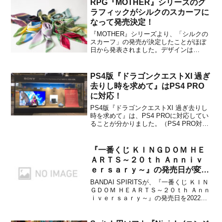
RPG『MOTHER』シリーズのグ
きます。We're celebratin...
ラフィックがシルクのスカーフに
なって発売決定！
『MOTHER』シリーズより、「シルクの
スカーフ」の発売が決定したことがほぼ
日から発表されました。デザインは
『MOTHER』から「サンクスギビング」
「マジカント」「ホーリーローリーマウ
ンテン」、『MOTHER2 ギーグの逆襲』
PS4版『ドラゴンクエストXI 過ぎ
から「オネット」「ウインターズ」「ム
去りし時を求めて』はPS4 PRO
ーンサイド」、『M...
に対応！
PS4版『ドラゴンクエストXI 過ぎ去りし
時を求めて』は、PS4 PROに対応してい
ることが分かりました。（PS4 PRO対応
が今回初公開の情報かは分かりません）
【発売まであと36日！】PS4版『ドラゴ
ンクエストXI』はPS4proにも対応！品川
『一番くじ ＫＩＮＧＤＯＭ ＨＥ
駅中央改札構内のショーケースでは、...
ＡＲＴＳ～２０ｔｈ Ａｎｎｉｖ
ｅｒｓａｒｙ～』の発売日が変更
に！
BANDAI SPIRITSが、『一番くじ ＫＩＮ
ＧＤＯＭ ＨＥＡＲＴＳ～２０ｔｈ Ａｎｎ
ｉｖｅｒｓａｒｙ～』の発売日を2022年6
月25日(土)から2022年7月16日(土)より順
次発売予定に変更することを発表しまし
た。変更の理由は、「製造工場と物流の