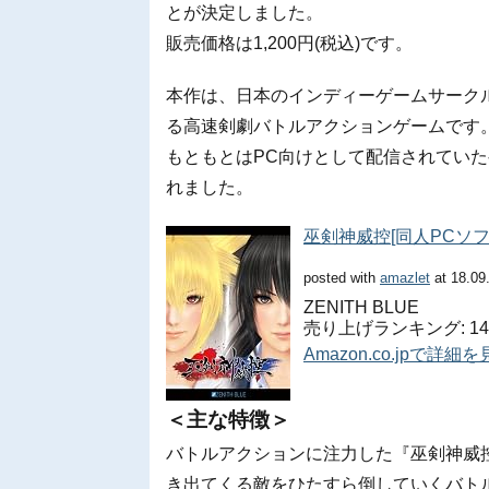
とが決定しました。
販売価格は1,200円(税込)です。
本作は、日本のインディーゲームサークルZe
る高速剣劇バトルアクションゲームです
もともとはPC向けとして配信されていたゲ
れました。
巫剣神威控[同人PCソフ
posted with
amazlet
at 18.09
ZENITH BLUE
売り上げランキング: 14,
Amazon.co.jpで詳細
＜主な特徴＞
バトルアクションに注力した『巫剣神威
き出てくる敵をひたすら倒していくバト