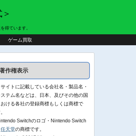
式＞
益を得ています。
ゲーム買取
著作権表示
当サイトに記載している会社名・製品名・
システム名などは、日本、及びその他の国
における各社の登録商標もしくは商標で
す。
intendo Switchのロゴ・Nintendo Switch
は
任天堂
の商標です。