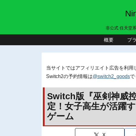
N
非公式 任天堂
概要
プ
当サイトではアフィリエイト広告を利用
Switch2の予約情報は
@switch2_goods
で
Switch版『巫剣神威
定！女子高生が活躍
ゲーム
X