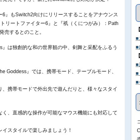
』もSwitch2向けにリリースすることをアナウンス
トリートファイター6』と『祇（くにつがみ）：Path
に同時発売するとのこと。
Goddess』は独創的な和の世界観の中、剣舞と采配をふるう
of the Goddess』では、携帯モード、テーブルモード、
り、携帯モードで外出先で遊んだりと、様々なスタイ
なく、直感的な操作が可能なマウス機能にも対応して
レイスタイルで楽しみましょう！