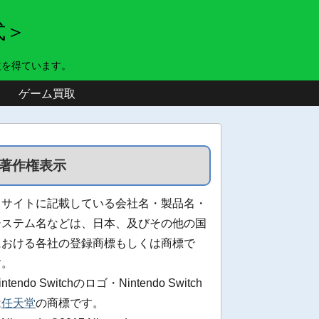
式＞
益を得ています。
ゲーム買取
著作権表示
当サイトに記載している会社名・製品名・
システム名などは、日本、及びその他の国
における各社の登録商標もしくは商標で
す。
intendo Switchのロゴ・Nintendo Switch
は
任天堂
の商標です。