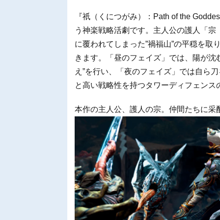
『祇（くにつがみ）：Path of the G
う神楽戦略活劇です。主人公の護人「宗
に覆われてしまった”禍福山”の平穏を取
きます。「昼のフェイズ」では、陽が沈
え”を行い、「夜のフェイズ」では自ら
と高い戦略性を持つタワーディフェンス
本作の主人公、護人の宗。仲間たちに采