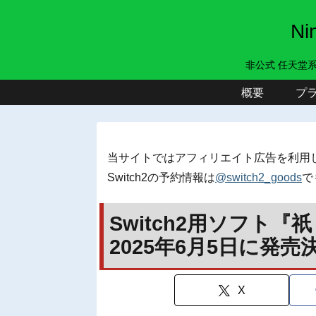
N
非公式 任天堂
概要
プ
当サイトではアフィリエイト広告を利用
Switch2の予約情報は
@switch2_goods
で
Switch2用ソフト『祇：P
2025年6月5日に発売
X