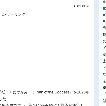
©
2025.04.03
ポンサーリンク
※
祇（くにつがみ）：Path of the Goddess』を2025年
「
した。
売中ですが、新たにSwitch2にも対応が決定！