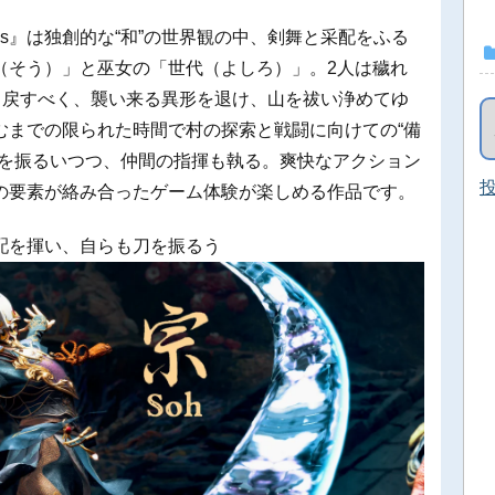
oddess』は独創的な“和”の世界観の中、剣舞と采配をふる
（そう）」と巫女の「世代（よしろ）」。2人は穢れ
り戻すべく、襲い来る異形を退け、山を祓い浄めてゆ
むまでの限られた時間で村の探索と戦闘に向けての“備
刀を振るいつつ、仲間の指揮も執る。爽快なアクション
投
の要素が絡み合ったゲーム体験が楽しめる作品です。
配を揮い、自らも刀を振るう