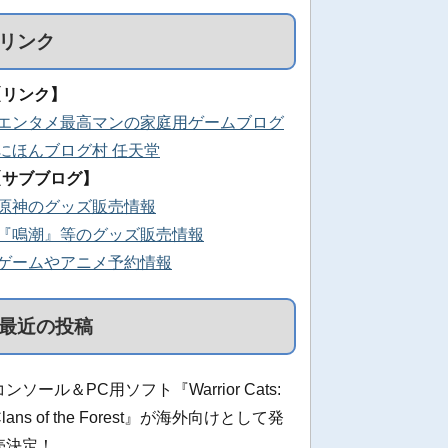
リンク
【リンク】
■エンタメ最高マンの家庭用ゲームブログ
■にほんブログ村 任天堂
【サブブログ】
■原神のグッズ販売情報
■『鳴潮』等のグッズ販売情報
■ゲームやアニメ予約情報
最近の投稿
コンソール＆PC用ソフト『Warrior Cats:
Clans of the Forest』が海外向けとして発
売決定！