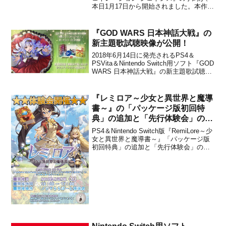
本日1月17日から開始されました。本作
は、アニメやコミック、ゲームといっ
た、歴代の『ガンダム』作品に登場する
モビルスーツやキャラクターを駆使して
『GOD WARS 日本神話大戦』の
激闘をくり広げる、人気ウォー・シミュ
新主題歌試聴映像が公開！
レーショ...
2018年6月14日に発売されるPS4＆
PSVita＆Nintendo Switch用ソフト『GOD
WARS 日本神話大戦』の新主題歌試聴映
像が公開されました。下記より動画をチ
ェックすることができます。2018年6月
14日発売のタクティクスRPG決定版
『レミロア～少女と異世界と魔導
『GOD WARS 日本神...
書～』の「パッケージ版初回特
典」の追加と「先行体験会」の開
催が決定!
PS4＆Nintendo Switch版『RemiLore～少
女と異世界と魔導書～』「パッケージ版
初回特典」の追加と「先行体験会」の開
催が、Pikiiからアナウンスされました。
下記から概要をチェックできます。
Nintendo Switch／PlayStation 4用ハクス
ラロー...