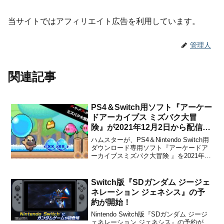
当サイトではアフィリエイト広告を利用しています。
管理人
関連記事
PS4＆Switch用ソフト『アーケー
ドアーカイブス ミズバク大冒
険』が2021年12月2日から配信開
始！
ハムスターが、PS4＆Nintendo Switch用
ダウンロード専用ソフト『アーケードア
ーカイブスミズバク大冒険 』を2021年12
月2日から配信することを発表しました。
販売価格は837円(税込PS4) / 838円(税込
Switch)に設定されています。魔法のミズ
Switch版『SDガンダム ジージェ
バクを駆使し...
ネレーション ジェネシス』の予
約が開始！
Nintendo Switch版『SDガンダム ジージ
ェネレーション ジェネシス』の予約が、