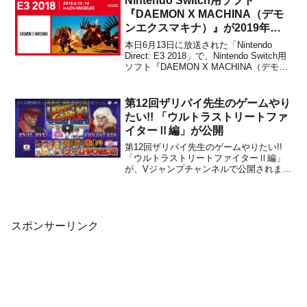
Nintendo Switch用ソフト
『DAEMON X MACHINA（デモ
ンエクスマキナ）』が2019年に
発売決定！マーベラスの完全新作
本日6月13日に放送された「Nintendo
メカアクション
Direct: E3 2018」で、Nintendo Switch用
ソフト『DAEMON X MACHINA（デモン
エクスマキナ）』が2019年に発売される
ことがアナウンスされました。販売価格
は未定です。マーベラスが手がける完全
第12回ザリパイ先生のゲームやり
新作の...
たい!! 「ウルトラストリートファ
イターⅡ編」が公開
第12回ザリパイ先生のゲームやりたい!!
「ウルトラストリートファイターⅡ編」
が、Vジャンプチャンネルで公開されまし
た。今回は『ウルトラストリートファイ
ターⅡ』の特集になるとのこと。アメリ
カザリガニ平井さんが、綾野アシスタン
トプロデューサーと対決しています。興
味のある方は、下記よ...
スポンサーリンク