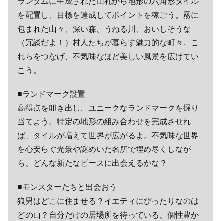
ランダムに生成された山札から地形の六角形タイル
を配置し、目標を達成してポイントを稼ごう。霧に
包まれた山々、深い森、うねる川、おいしそうな
（冗談だよ！）村人たちが暮らす魅力的な町々。こ
れらをつなげ、不気味なほど美しい風景を広げてい
こう。
■ランドマーク設置
高得点を叩き出し、ユニークなランドマークを掘り
当てよう。特定の地形の組み合わせを完成させれ
ば、タイルが増えて世界が広がるよ。不気味な世界
を心安らぐ光景や謎めいた名所で埋め尽くしなが
ら、どんな新たなピースに出会えるかな？
■モンスターたちと出会おう
狼男はどこに住ませる？イエティにぴったりなのは
どの山？自分だけの居場所を待っている、個性豊か