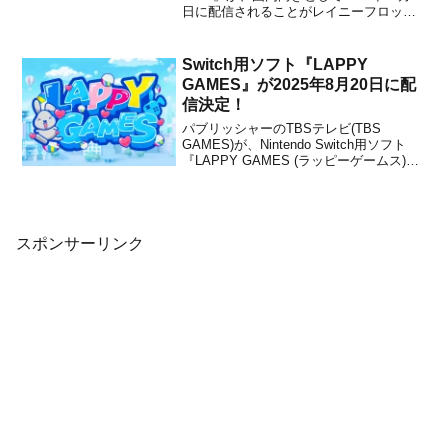
日に配信されることがレイニーフロッグ
からアナウンスされました。販売価格は
1,800円です。本作は、ポーランドのイン
ディーデベロッパー7LEVELSが開発し
Switch用ソフト『LAPPY
た、2Dダークフ...
GAMES』が2025年8月20日に配
信決定！
パブリッシャーのTBSテレビ(TBS
GAMES)が、Nintendo Switch用ソフト
『LAPPY GAMES (ラッピーゲームス)』
を2025年8月20日に配信することを発表
しました。ダウンロード専用で、販売価
格は800円(税込)に設定されています。な
お、Steam版もあ...
スポンサーリンク