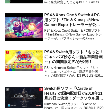
年に発売決定したことをBUCK Gamesと
Antfoodが発表しました。アナウンストレ
ーラーは下記からチェックすることがで
きます。『Ladder Lad』について本作
PS4＆Xbox One＆Switch＆PC
は、...
用ソフト『Tin＆Kuna』のNew
Game+ Expo トレーラーが公
開！
PS4＆Xbox One＆Switch＆PC用ソフト
『Tin＆Kuna』のNew Game+ Expo トレ
ーラーが、パブリッシャーのAksys
GamesとデベロッパーのBlack River
Studiosから公開されました。下記から動
画をチェックすることができます。
PS4＆Switch用ソフト『もっと！
Figh...
にゅ～パズ松さん～新品卒業計画
～』の期間限定PVが公開！
PS4＆Nintendo Switch用ソフト『もっ
と！にゅ～パズ松さん～新品卒業計画
～』の期間限定PVが、D3 PUBLISHERか
ら公開されました。おそ松（CV：櫻井孝
宏さん）さんが、商品の魅力を解説する
内容になるとのこと。興味のある方は、
Switch用ソフト『Castle of
下記から動画をチェックしてみてくだ
Heart』の国内配信日が2018年11
さ...
月29日に決定！ダークソウル風の
2Dアクションゲーム
Nintendo Switch用ソフト『Castle of
Heart』が、国内向きとして2018年11月29