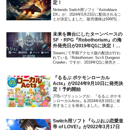
定！
Nintendo Switch用ソフト『Astroblaze
DX』が、2024年5月23日に配信されるこ
とが決定しました。販売価格は699円(税
込)に設定されていますが、2024年6月6日
23時59分までは割引価格で購入すること
ができます。本作は、エイリアンの侵略
未来を舞台にしたターンベースの
からあなたの...
SF・RPG『Robothorium』の海
外発売日が2019年Q1に決定！さ
らにコンソールでもリリースへ
Steamにて早期アクセス版の配信が行わ
れている『Robothorium: Sci-fi Dungeon
Crawler』ですが、2019年Q1に発売され
ることがデベロッパーのGoblinz Studioか
らアナウンスされました。さらにPS4＆
Nintendo Switch＆Xb...
『るるぶ ポケモンローカル
Acts』が2024年9月10日に発売決
定！予約開始
JTBパブリッシングが、『るるぶ ポケモ
ンローカルActs』を2024年9月10日に発
売することを発表しました。本書は、旅
行ガイドブックとしてお馴染みの「るる
ぶ」と、各地の推しポケモンが地域の魅
力を発信していく「ポケモンローカル
Switch用ソフト『らぶおぶ恋愛皇
Acts （アクツ）」がコラボした商品で
帝 of LOVE!』が2022年3月17日
す。「るるぶ...