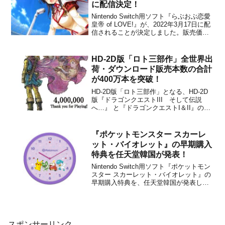
に配信決定！
Nintendo Switch用ソフト『らぶおぶ恋愛
皇帝 of LOVE!』が、2022年3月17日に配
信されることが決定しました。販売価格
は4,054円(税込)に設定されていますが、
2022年3月30日 23時59分までは割引価格
の3,243円(税込)で購入することができま
HD-2D版「ロト三部作」全世界出
す。...
荷・ダウンロード販売本数の合計
が400万本を突破！
HD-2D版「ロト三部作」となる、HD-2D
版『ドラゴンクエストIII そして伝説
へ…』 と『ドラゴンクエストI＆II』の全
世界出荷・ダウンロード販売本数の合計
が、400万本を突破したことを2026年5月
27日にスクウェア・エニックスが発表し
『ポケットモンスター スカーレ
ました。／ HD-2D版 #ロト三部作...
ット・バイオレット』の早期購入
特典を任天堂韓国が発表！
Nintendo Switch用ソフト『ポケットモン
スター スカーレット・バイオレット』の
早期購入特典を、任天堂韓国が発表しま
した。韓国では9月30日からパッケージ版
の予約受付が開始される予定で、指定さ
れた店舗でパッケージ版を購入すること
で次の特典がもらえます。※下記で紹介
してる...
スポンサーリンク